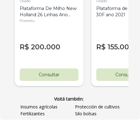
Usado
Usado
Plataforma De Milho New
Plataforma de Soja
Holland 26 Linhas Ano
30F ano 2021
2018
Poxoreu
R$
200.000
R$
155.000
Consultar
Consultar
Visitá también:
Insumos agrícolas
Protección de cultivos
Fertilizantes
Silo bolsas