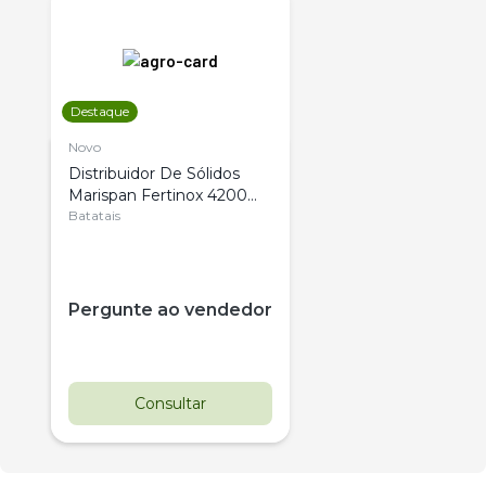
Destaque
Novo
Distribuidor De Sólidos
Marispan Fertinox 4200
Citrus
Batatais
Pergunte ao vendedor
Consultar