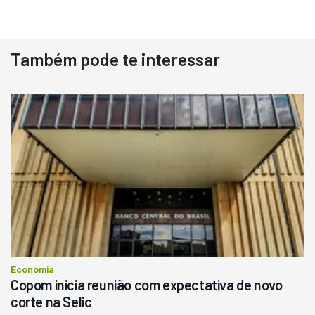
Também pode te interessar
Destaque
Usado
Pá Carregadeira Cat 966
Ano 1987
Londrina
R$
145.000
Consultar
Economia
Copom inicia reunião com expectativa de novo
corte na Selic