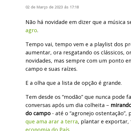
02
de
Março
de
2023
ás
17:18
Não há novidade em dizer que a música se
agro
.
Tempo vai, tempo vem e a playlist dos pr
aumentar, ora resgatando os clássicos, o
novidades, mas sempre com um ponto e
campo e suas raízes.
E a olha que a lista de opção é grande.
Tem desde os “modão” que nunca pode fal
conversas após um dia colheita –
mirando
do campo
- até o “agronejo ostentação”,
que ama arar a terra
, plantar e exportar,
economia do País.