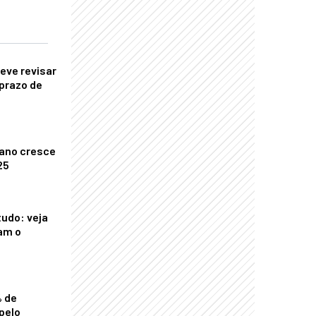
eve revisar
prazo de
ano cresce
25
tudo: veja
am o
% de
pelo