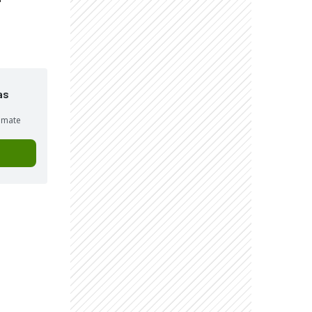
as
sumate