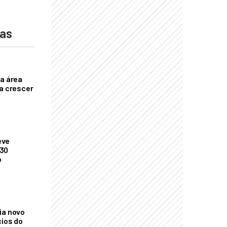
das
ça área
ta crescer
eve
 30
o
ia novo
cios do