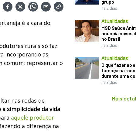
grupo
há 2 dias
Atualidades
rtaneja é a cara do
MSD Saúde Ani
anuncia novos d
no Brasil
odutores rurais só faz
há 3 dias
ra incorporando as
Atualidades
m comum: representar o
O que fazer ao 
fumaça na rodo
durante uma q
há 3 dias
Mais deta
tar nas rodas de
 a simplicidade da vida
 para
aquele produtor
 fazendo a diferença na