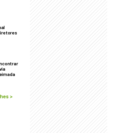
mal
iretores
encontrar
via
ueimada
lhes
>