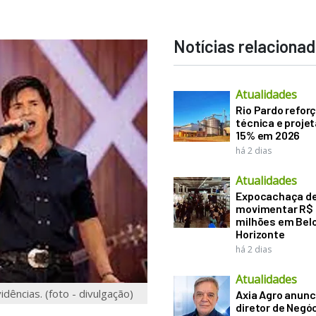
Notícias relaciona
Atualidades
Rio Pardo refor
técnica e proje
15% em 2026
há 2 dias
Atualidades
Expocachaça d
movimentar R$
milhões em Bel
Horizonte
há 2 dias
Atualidades
dências. (foto - divulgação)
Axia Agro anunc
diretor de Negó