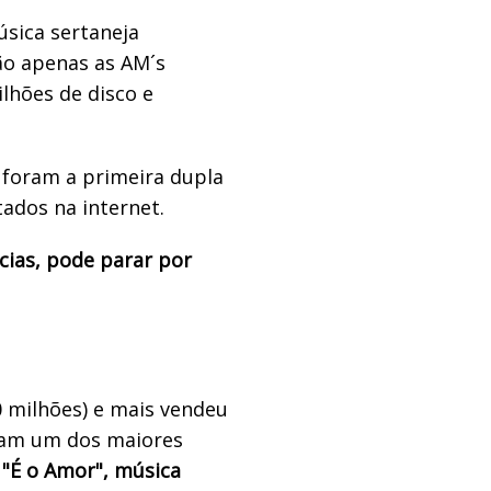
sica sertaneja
ão apenas as AM´s
lhões de disco e
 foram a primeira dupla
ados na internet.
cias, pode parar por
0 milhões) e mais vendeu
aram um dos maiores
,
"É o Amor", música