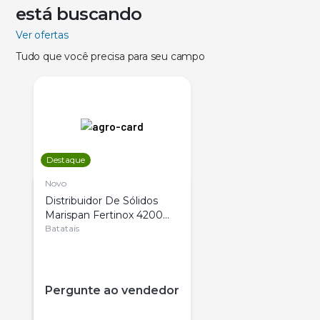
está buscando
Ver ofertas
Tudo que você precisa para seu campo
Destaque
Novo
Distribuidor De Sólidos
Marispan Fertinox 4200
Citrus
Batatais
Pergunte ao vendedor