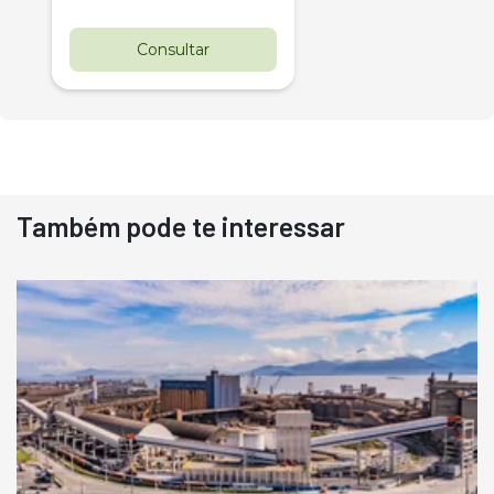
Consultar
Também pode te interessar
Destaque
Usado
Pá Carregadeira Cat 966
Ano 1987
Londrina
R$
145.000