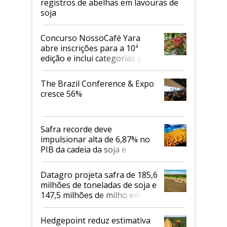
registros de abelhas em lavouras de
soja
Concurso NossoCafé Yara
abre inscrições para a 10ª
edição e inclui categorias para
cafés Canephora
The Brazil Conference & Expo
cresce 56%
Safra recorde deve
impulsionar alta de 6,87% no
PIB da cadeia da soja e
biodiesel em 2026
Datagro projeta safra de 185,6
milhões de toneladas de soja e
147,5 milhões de milho em
2026/27
Hedgepoint reduz estimativa