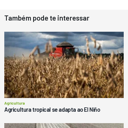
Usado
Também pode te interessar
Pá Carregadeira Cat 966
Ano 1987
Londrina
R$
145.000
Consultar
Agricultura
Agricultura tropical se adapta ao El Niño