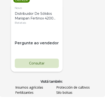
Destaque
Novo
Distribuidor De Sólidos
Marispan Fertinox 4200
Citrus
Batatais
Pergunte ao vendedor
Consultar
Visitá también:
Insumos agrícolas
Protección de cultivos
Fertilizantes
Silo bolsas
Destaque