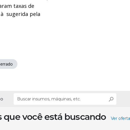
aram taxas de
 à sugerida pela
errado
ão
s que você está buscando
Ver ofert