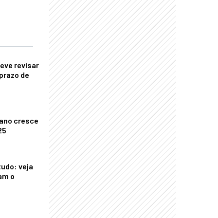
eve revisar
prazo de
ano cresce
25
tudo: veja
am o