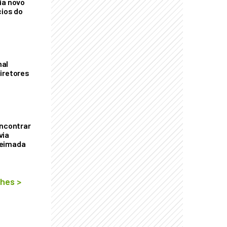
ia novo
cios do
mal
iretores
encontrar
via
ueimada
lhes
>