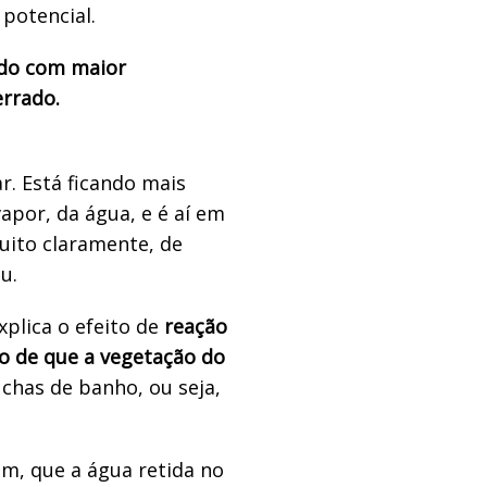
potencial.
do com maior
errado.
r. Está ficando mais
por, da água, e é aí em
uito claramente, de
u.
xplica o efeito de
reação
o de que a vegetação do
has de banho, ou seja,
em, que a água retida no