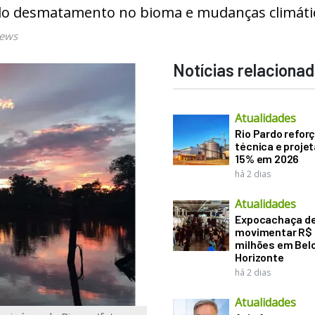
o do desmatamento no bioma e mudanças climáti
News
Notícias relaciona
Atualidades
Rio Pardo refor
técnica e proje
15% em 2026
há 2 dias
Atualidades
Expocachaça d
movimentar R$
milhões em Bel
Horizonte
há 2 dias
Atualidades