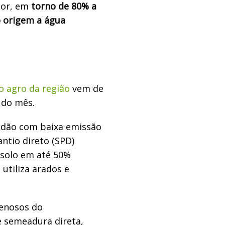
dor, em
torno de 80% a
 origem a água
 o agro da região
vem de
 do mês.
odão com baixa emissão
ntio direto (SPD)
 solo em até 50%
utiliza arados e
renosos do
 semeadura direta,