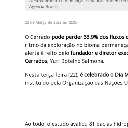
Desmatamento e mudanças climáticas podem reduz
Agência Brasil)
22
de
Março
de
2023
ás
12:05
O Cerrado
pode perder 33,9% dos fluxos d
ritmo da exploração no bioma permaneça 
alerta é feito pelo
fundador e diretor exec
Cerrados
, Yuri Botelho Salmona.
Nesta terça-feira (22),
é celebrado o Dia 
instituído pela Organização das Nações U
Ao todo, o estudo avaliou 81 bacias hidro