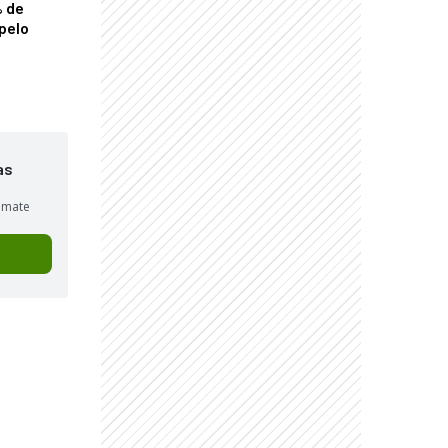
% de
pelo
as
sumate