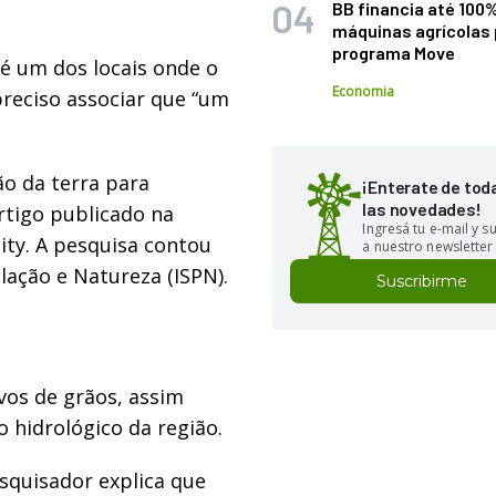
BB financia até 100
máquinas agrícolas 
programa Move
é um dos locais onde o
Economia
reciso associar que “um
o da terra para
¡Enterate de tod
las novedades!
rtigo publicado na
Ingresá tu e-mail y 
lity. A pesquisa contou
a nuestro newsletter
lação e Natureza (ISPN).
Suscribirme
vos de grãos, assim
o hidrológico da região.
esquisador explica que