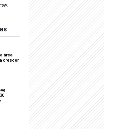
cas
das
ça área
ta crescer
eve
 30
o