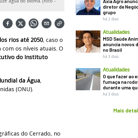
ir água do Bioma. (foto -
Axia Agro anunc
diretor de Negó
grupo
há 2 dias
Atualidades
MSD Saúde Ani
os rios até 2050
, caso o
anuncia novos d
com os níveis atuais. O
no Brasil
utivo do Instituto
há 3 dias
Atualidades
O que fazer ao 
Mundial da Água
,
fumaça na rodo
durante uma q
nidas (ONU).
há 3 dias
Mais deta
gráficas do Cerrado, no