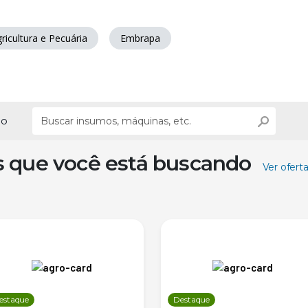
ricultura e Pecuária
Embrapa
ão
s que você está buscando
Ver ofert
estaque
Destaque