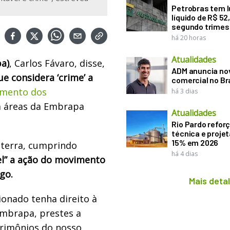
Petrobras tem l
líquido de R$ 52,
segundo trimes
há 20 horas
Atualidades
pa)
, Carlos Fávaro, disse,
ADM anuncia nov
e considera ‘crime’ a
comercial no Br
mento dos
há 3 dias
 áreas da Embrapa
Atualidades
Rio Pardo refor
técnica e proje
15% em 2026
aterra, cumprindo
há 4 dias
vel” a ação do movimento
go.
Mais deta
onado tenha direito à
 Embrapa, prestes a
trimônios do nosso