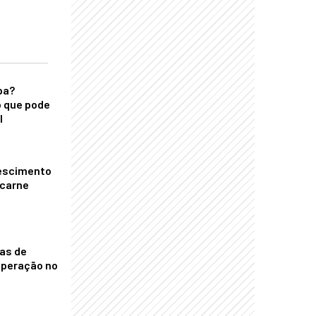
ba?
 que pode
l
escimento
 carne
nas de
operação no