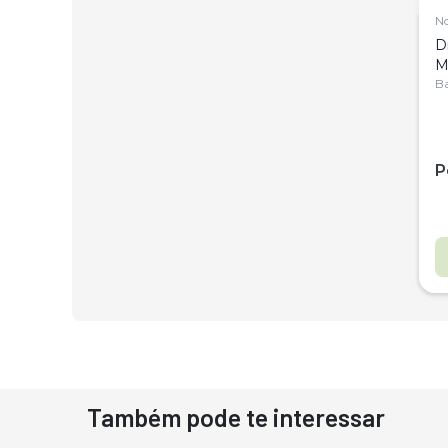
N
D
M
C
Ba
P
Também pode te interessar
D