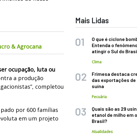
Mais Lidas
O que é ciclone bom
Entenda o fenômeno
ucro & Agrocana
atingir o Sul do Brasi
Clima
ser ocupação, luta ou
Frimesa destaca cr
contra a produção
das exportações de
egacionistas”, completou
suína
Pecuária
Quais são as 29 usi
upado por 600 famílias
etanol de milho em 
devoluta em um projeto
Brasil?
Atualidades