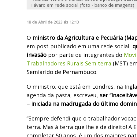
Fávaro em rede social. (foto - banco de imagens)
18
de
Abril
de
2023
ás
12:13
O
ministro da Agricultura e Pecuária (Ma
em post publicado em uma rede social,
qu
invasão
por parte de integrantes do
Movi
Trabalhadores Rurais Sem terra
(MST) em
Semiárido de Pernambuco.
O ministro, que está em Londres, na Ingl
agenda da pasta, escreveu,
ser “inaceitá
– iniciada na madrugada do último domin
“Sempre defendi que o trabalhador vocaci
terra. Mas à terra que lhe é de direito! A
completar 50 anos, é um dos maiores pa