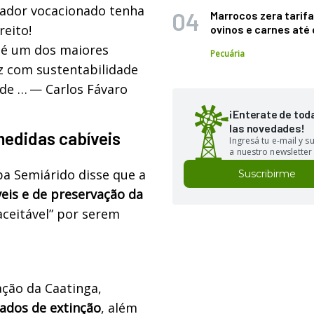
hador vocacionado tenha
Marrocos zera tarifa
reito!
ovinos e carnes at
 é um dos maiores
Pecuária
z com sustentabilidade
 de …
— Carlos Fávaro
¡Enterate de tod
las novedades!
edidas cabíveis
Ingresá tu e-mail y 
a nuestro newsletter
pa Semiárido disse que a
Suscribirme
veis e de preservação da
aceitável” por serem
ação da Caatinga,
ados de extinção
, além