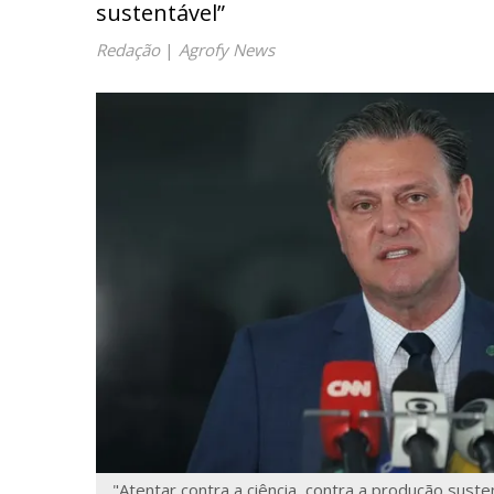
sustentável”
Redação
|
Agrofy News
"Atentar contra a ciência, contra a produção suste