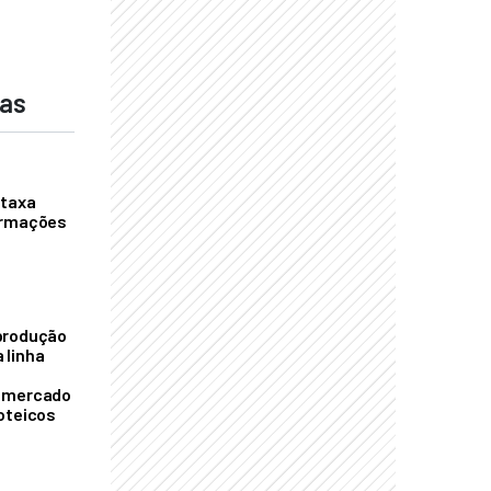
das
 taxa
ormações
S
produção
 linha
o mercado
oteicos