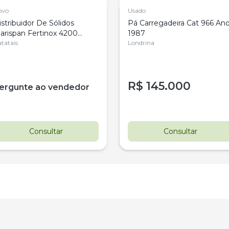
ovo
Usado
istribuidor De Sólidos
Pá Carregadeira Cat 966 An
arispan Fertinox 4200
1987
itrus
tatais
Londrina
R$
145.000
ergunte ao vendedor
Consultar
Consultar
estaque
Destaque