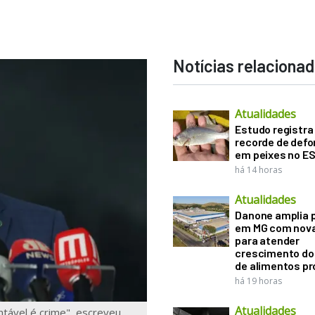
Notícias relaciona
Atualidades
Estudo registra
recorde de def
em peixes no E
há 14 horas
Atualidades
Danone amplia 
em MG com nova
para atender
crescimento d
de alimentos pr
há 19 horas
Atualidades
ntável é crime", escreveu