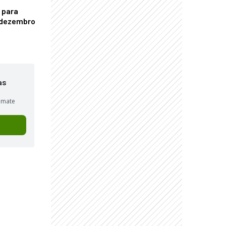
 para
é dezembro
as
sumate