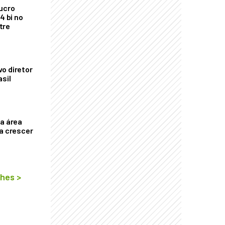
ucro
4 bi no
tre
o diretor
asil
ça área
ta crescer
lhes
>