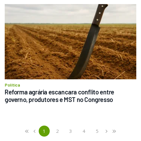
Política
Reforma agrária escancara conflito entre 
governo, produtores e MST no Congresso
Previous
First
1
2
3
4
5
«
‹
›
»
(current)
Next
Last