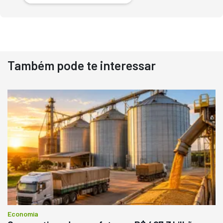
Também pode te interessar
Destaque
Usado
Pá Carregadeira Cat 966
Ano 1987
Londrina
R$
145.000
Consultar
Economia