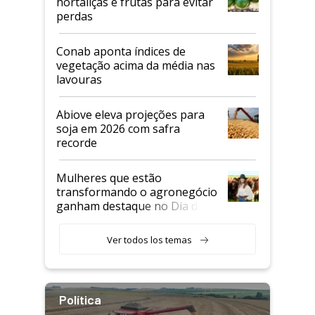
hortaliças e frutas para evitar
perdas
Conab aponta índices de
vegetação acima da média nas
lavouras
Abiove eleva projeções para
soja em 2026 com safra
recorde
Mulheres que estão
transformando o agronegócio
ganham destaque no Dia do
Agricultor
Ver todos los temas
Política