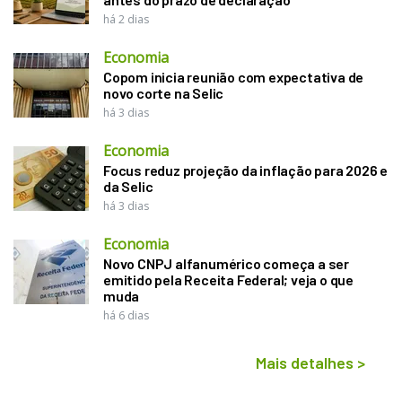
há 2 dias
Economia
Copom inicia reunião com expectativa de
novo corte na Selic
há 3 dias
Economia
Focus reduz projeção da inflação para 2026 e
da Selic
há 3 dias
Economia
Novo CNPJ alfanumérico começa a ser
emitido pela Receita Federal; veja o que
muda
há 6 dias
Mais detalhes
>