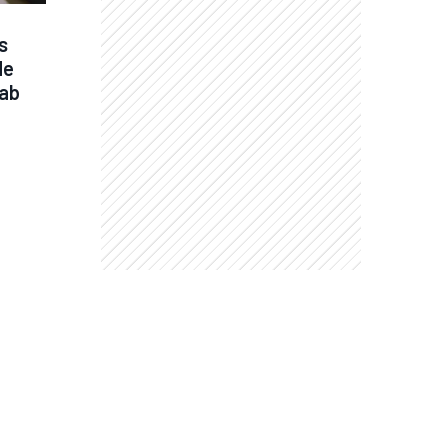
 
e 
nab