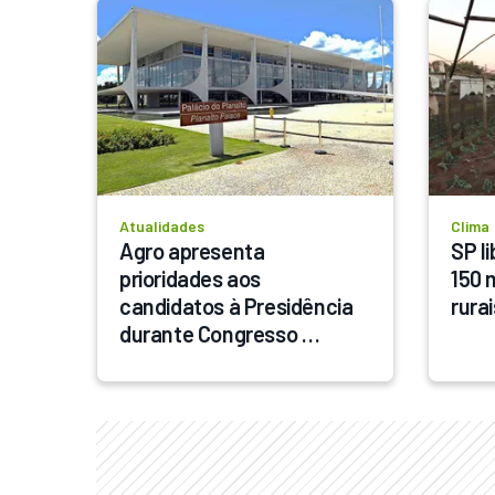
Atualidades
Clima
Agro apresenta 
SP li
prioridades aos 
150 
candidatos à Presidência 
rurai
durante Congresso 
Brasileiro do Agronegócio