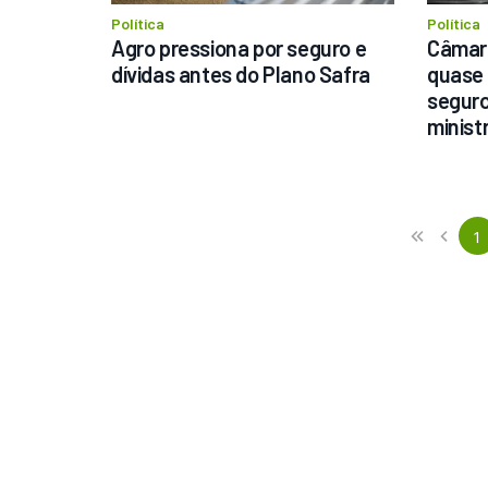
Política
Política
Agro pressiona por seguro e 
Câmara
dívidas antes do Plano Safra
quase 
seguro 
minist
Previous
First
1
«
‹
(