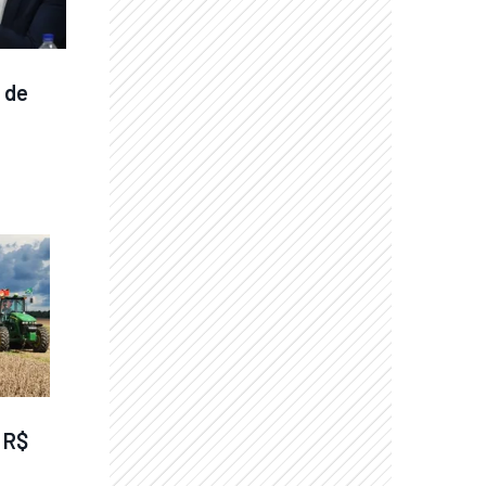
 de 
R$ 