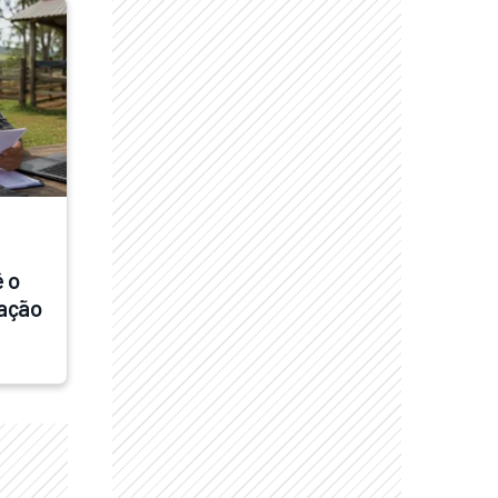
 o 
ação