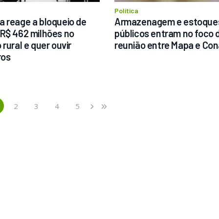
Política
 reage a bloqueio de 
Armazenagem e estoques
R$ 462 milhões no 
públicos entram no foco d
rural e quer ouvir 
reunião entre Mapa e Co
ros
2
3
4
5
›
»
current)
Next
Last