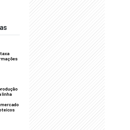
das
 taxa
ormações
S
produção
 linha
o mercado
oteicos