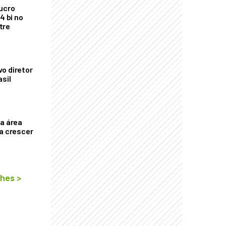
ucro
4 bi no
tre
o diretor
asil
ça área
ta crescer
lhes
>