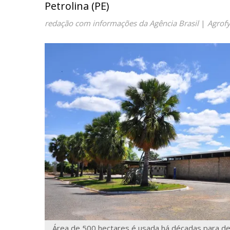
Petrolina (PE)
redação com informações da Agência Brasil
|
Agrof
Área de 500 hectares é usada há décadas para d