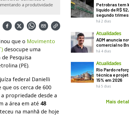
umentando a produtividade
Petrobras tem l
líquido de R$ 52,
segundo trimes
há 2 dias
Atualidades
ADM anuncia nov
inou que o
Movimento
comercial no Br
T)
desocupe uma
há 4 dias
a de Pesquisa
Atualidades
rolina (PE).
Rio Pardo refor
técnica e proje
juíza federal Danielli
15% em 2026
e que os cerca de 600
há 5 dias
 a propriedade desde a
Mais deta
m a área em até
48
nteceu na manhã de hoje