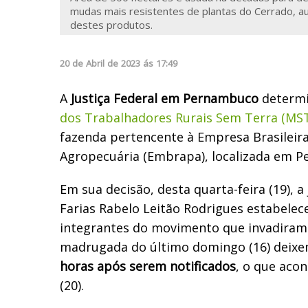
mudas mais resistentes de plantas do Cerrado, a
destes produtos.
20
de
Abril
de
2023
ás
17:49
A
Justiça Federal em Pernambuco
determ
dos Trabalhadores Rurais Sem Terra (MS
fazenda pertencente à Empresa Brasileir
Agropecuária (Embrapa), localizada em Pet
Em sua decisão, desta quarta-feira (19), a 
Farias Rabelo Leitão Rodrigues estabelec
integrantes do movimento que invadiram
madrugada do último domingo (16) deixe
horas após serem notificados
, o que aco
(20).