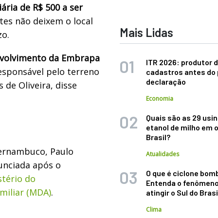
ária de R$ 500 a ser
tes não deixem o local
Mais Lidas
zo.
nvolvimento da Embrapa
ITR 2026: produtor d
esponsável pelo terreno
cadastros antes do 
declaração
de Oliveira, disse
Economia
Quais são as 29 usi
etanol de milho em 
Brasil?
ernambuco, Paulo
Atualidades
nunciada após o
O que é ciclone bom
stério do
Entenda o fenômeno
miliar (MDA)
.
atingir o Sul do Brasi
Clima