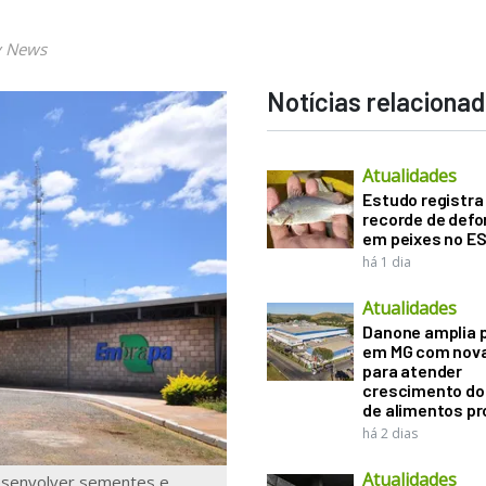
y News
Notícias relaciona
Atualidades
Estudo registra
recorde de def
em peixes no E
há 1 dia
Atualidades
Danone amplia 
em MG com nova
para atender
crescimento d
de alimentos pr
há 2 dias
Atualidades
esenvolver sementes e