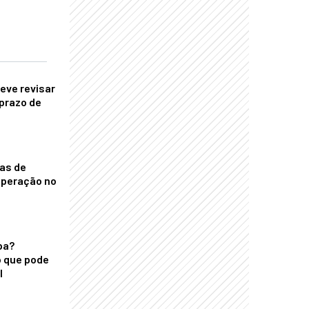
eve revisar
prazo de
nas de
operação no
ba?
 que pode
l