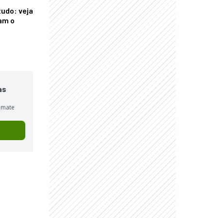
tudo: veja
am o
as
sumate