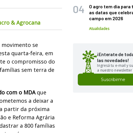
O agro tem dia para 
as datas que celebr
campo em 2026
ucro & Agrocana
Atualidades
o movimento se
sta quarta-feira, em
¡Enterate de tod
las novedades!
ante o compromisso do
Ingresá tu e-mail y 
famílias sem terra de
a nuestro newsletter
Suscribirme
do com o MDA
que
ometemos a deixar a
a partir da próxima
ção e Reforma Agrária
dastrar a 800 famílias