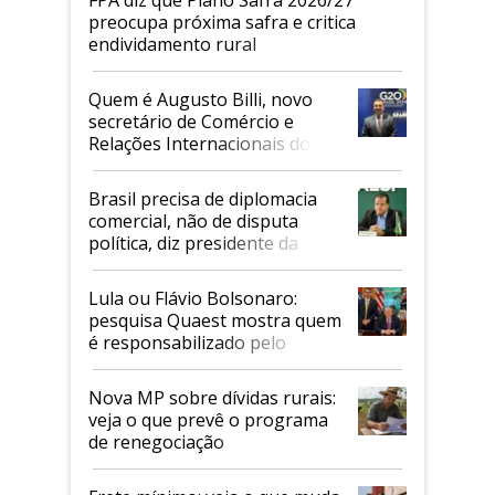
FPA diz que Plano Safra 2026/27
preocupa próxima safra e critica
endividamento rural
Quem é Augusto Billi, novo
secretário de Comércio e
Relações Internacionais do
Mapa
Brasil precisa de diplomacia
comercial, não de disputa
política, diz presidente da
Faesp
Lula ou Flávio Bolsonaro:
pesquisa Quaest mostra quem
é responsabilizado pelo
tarifaço dos EUA
Nova MP sobre dívidas rurais:
veja o que prevê o programa
de renegociação