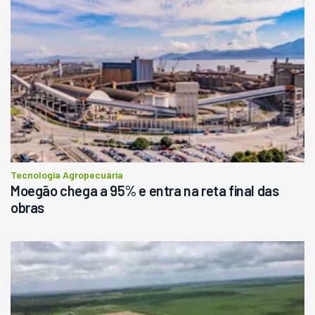
Pá Carregadeira Cat 966
Ano 1987
Londrina
R$
145.000
Consultar
Tecnologia Agropecuária
Moegão chega a 95% e entra na reta final das
obras