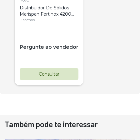
Novo
Distribuidor De Sólidos
Marispan Fertinox 4200
Citrus
Batatais
Pergunte ao vendedor
Consultar
Também pode te interessar
Destaque
Usado