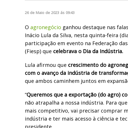
26
de
Maio
de
2023
ás
09:43
O
agronegócio
ganhou destaque nas falas
Inácio Lula da Silva, nesta quinta-feira (di
participação em evento na Federação das 
(Fiesp) que
celebrava o Dia da Indústria.
Lula afirmou que
crescimento do agroneg
com o avanço da indústria de transforma
que ambos caminhem juntos em expansã
“
Queremos que a exportação (do agro) co
não atrapalha a nossa indústria. Para que
mais competitivo, vai precisar comprar 
indústria e ter mais acesso à ciência e tec
presidente.