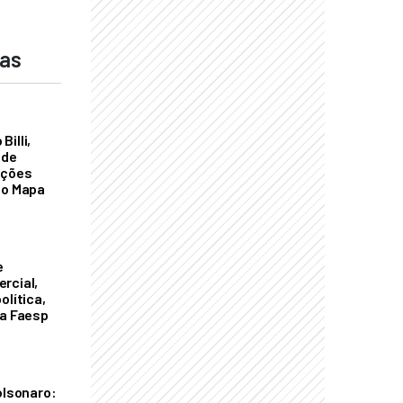
das
illi,
 de
ações
do Mapa
e
rcial,
olítica,
da Faesp
olsonaro: