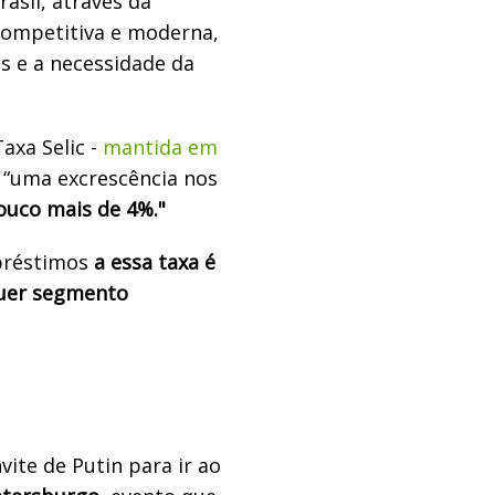
asil, através da
 competitiva e moderna,
s e a necessidade da
Taxa Selic -
mantida em
r “uma excrescência nos
ouco mais de 4%."
préstimos
a essa taxa é
quer segmento
ite de Putin para ir ao