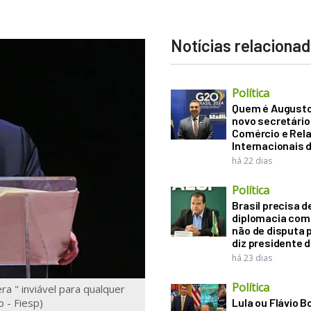
Notícias relaciona
Política
Quem é Augusto B
novo secretário
Comércio e Rel
Internacionais 
há 22 dias
Política
Brasil precisa d
diplomacia come
não de disputa p
diz presidente 
há 23 dias
Política
ra " inviável para qualquer
 - Fiesp)
Lula ou Flávio B