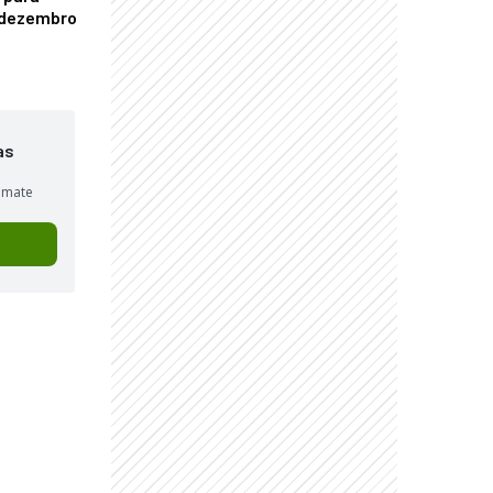
é dezembro
as
sumate