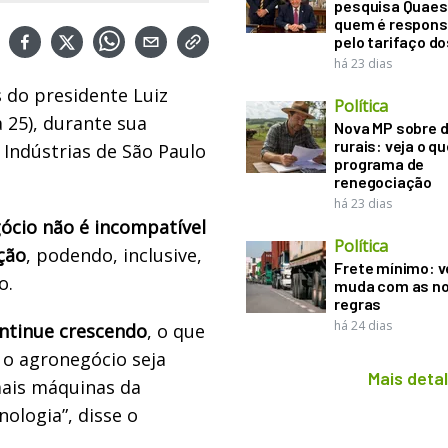
pesquisa Quaes
quem é respons
pelo tarifaço d
há 23 dias
 do presidente Luiz
Política
a 25), durante sua
Nova MP sobre d
rurais: veja o q
Indústrias de São Paulo
programa de
renegociação
há 23 dias
ócio não é incompatível
Política
ção
, podendo, inclusive,
Frete mínimo: v
o.
muda com as n
regras
há 24 dias
ntinue crescendo
, o que
 o agronegócio seja
Mais deta
mais máquinas da
nologia”, disse o