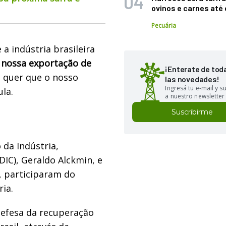
ovinos e carnes at
Pecuária
a indústria brasileira
 nossa exportação de
¡Enterate de tod
e quer que o nosso
las novedades!
Ingresá tu e-mail y 
la.
a nuestro newsletter
Suscribirme
 da Indústria,
IC), Geraldo Alckmin, e
, participaram do
ia.
defesa da recuperação