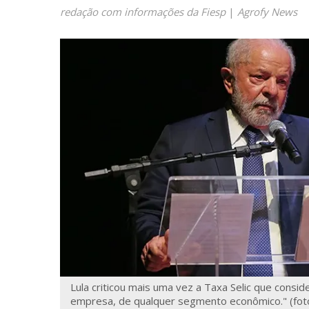
redação com informações da Fiesp
|
Agrofy News
Lula criticou mais uma vez a Taxa Selic que conside
empresa, de qualquer segmento econômico." (foto