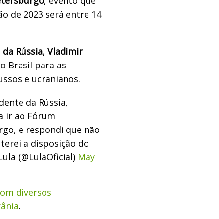
etersburgo
, evento que
ão de 2023 será entre 14
 da Rússia, Vladimir
o Brasil para as
ussos e ucranianos.
dente da Rússia,
a ir ao Fórum
rgo, e respondi que não
terei a disposição do
ula (@LulaOficial)
May
 com diversos
rânia
.