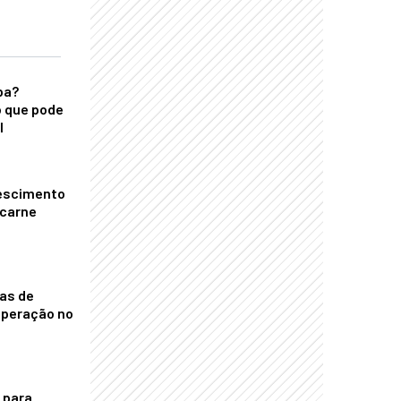
ba?
 que pode
l
escimento
 carne
nas de
operação no
 para