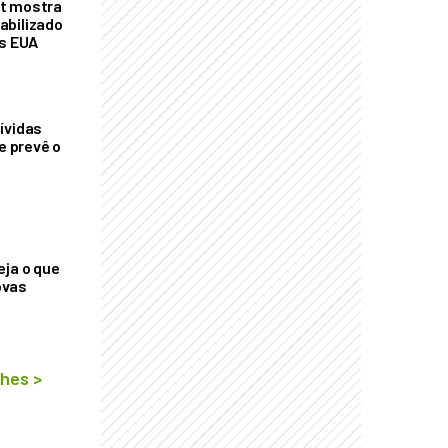
t mostra
abilizado
os EUA
ívidas
ue prevê o
eja o que
ovas
lhes
>