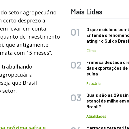
Mais Lidas
 do setor agropecuário.
m certo desprezo a
sem levar em conta
O que é ciclone bom
Entenda o fenômeno
 quanto de investimento
atingir o Sul do Brasi
i, que antigamente
Clima
 mata com 15 meses”.
Frimesa destaca cr
m trabalhando
das exportações de
suína
 agropecuária
seja que Brasil
Pecuária
 setor.
Quais são as 29 usi
etanol de milho em 
Brasil?
Atualidades
pa próxima safra e
Marrocos zera tarifa