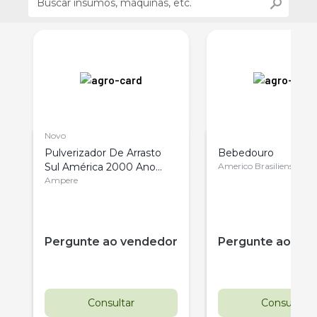
Novo
Pulverizador De Arrasto
Bebedouro
Sul América 2000 Ano
Americo Brasiliense
n
2023
Ampere
r
Pergunte ao vendedor
Pergunte ao ve
Consultar
Consultar