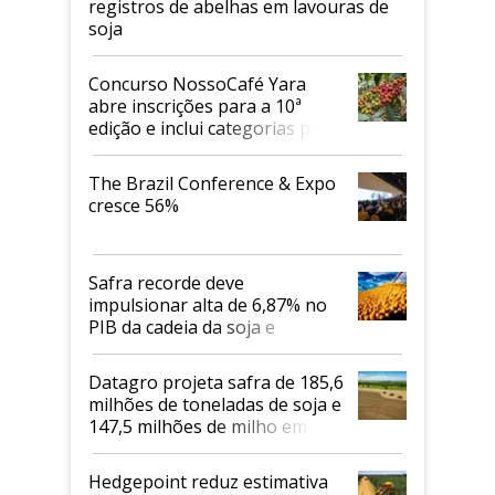
registros de abelhas em lavouras de
soja
Concurso NossoCafé Yara
abre inscrições para a 10ª
edição e inclui categorias para
cafés Canephora
The Brazil Conference & Expo
cresce 56%
Safra recorde deve
impulsionar alta de 6,87% no
PIB da cadeia da soja e
biodiesel em 2026
Datagro projeta safra de 185,6
milhões de toneladas de soja e
147,5 milhões de milho em
2026/27
Hedgepoint reduz estimativa