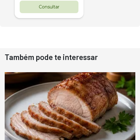
Consultar
Também pode te interessar
Destaque
Usado
Pá Carregadeira Cat 966
Ano 1987
Londrina
R$
145.000