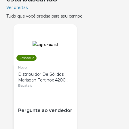
Ver ofertas
Tudo que você precisa para seu campo
Destaque
Novo
Distribuidor De Sólidos
Marispan Fertinox 4200
Citrus
Batatais
Pergunte ao vendedor