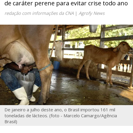
de caráter perene para evitar crise todo ano
redação com informações da CNA
|
Agrofy News
De janeiro a julho deste ano, o Brasil importou 161 mil
toneladas de lácteos. (foto - Marcelo Camargo/Agência
Brasil)