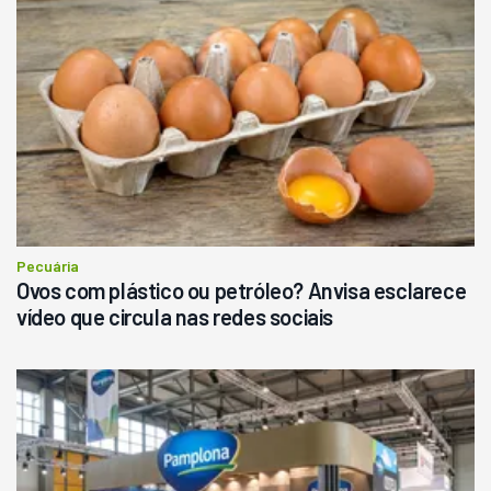
Pá Carregadeira Cat 966
Ano 1987
Londrina
R$
145.000
Consultar
Pecuária
Ovos com plástico ou petróleo? Anvisa esclarece
vídeo que circula nas redes sociais