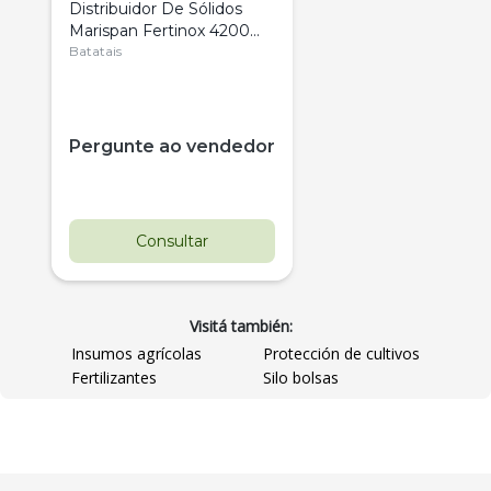
Distribuidor De Sólidos
Marispan Fertinox 4200
Citrus
Batatais
Pergunte ao vendedor
Consultar
Visitá también:
Insumos agrícolas
Protección de cultivos
Fertilizantes
Silo bolsas
Destaque
Usado