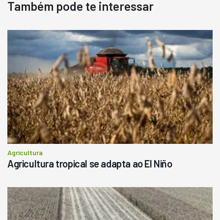
Também pode te interessar
Pá Carregadeira Cat 966
Ano 1987
Londrina
R$
145.000
Consultar
Agricultura
Agricultura tropical se adapta ao El Niño