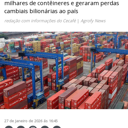
milhares de contêineres e geraram perdas
cambiais bilionárias ao país
redação com informações do Cecafé
|
Agrofy News
27
de
Janeiro
de
2026
ás
16:45