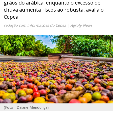
grãos do arábica, enquanto o excesso de
chuva aumenta riscos ao robusta, avalia o
Cepea
redação com informações do Cepea
|
Agrofy News
(Foto - Daiane Mendonça)