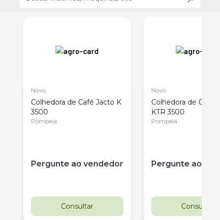
Novo
Novo
Colhedora de Café Jacto K
Colhedora de Café 
3500
KTR 3500
Pompeia
Pompeia
r
Pergunte ao vendedor
Pergunte ao ve
Consultar
Consultar