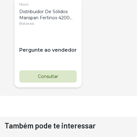
Novo
Distribuidor De Sólidos
Marispan Fertinox 4200
Citrus
Batatais
Pergunte ao vendedor
Consultar
Também pode te interessar
Destaque