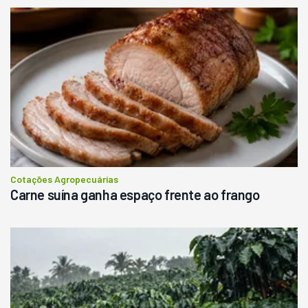
Usado
Pá Carregadeira Cat 966
Ano 1987
Londrina
R$
145.000
Consultar
Cotações Agropecuárias
Carne suína ganha espaço frente ao frango