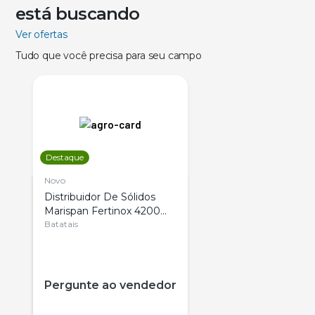
está buscando
Ver ofertas
Tudo que você precisa para seu campo
Destaque
Novo
Distribuidor De Sólidos
Marispan Fertinox 4200
Citrus
Batatais
Pergunte ao vendedor