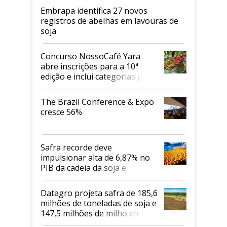
Embrapa identifica 27 novos
registros de abelhas em lavouras de
soja
Concurso NossoCafé Yara
abre inscrições para a 10ª
edição e inclui categorias para
cafés Canephora
The Brazil Conference & Expo
cresce 56%
Safra recorde deve
impulsionar alta de 6,87% no
PIB da cadeia da soja e
biodiesel em 2026
Datagro projeta safra de 185,6
milhões de toneladas de soja e
147,5 milhões de milho em
2026/27