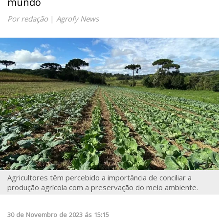
mundo
Por redação
|
Agrofy News
Agricultores têm percebido a importância de conciliar a
produção agrícola com a preservação do meio ambiente.
30
de
Novembro
de
2023
ás
15:15