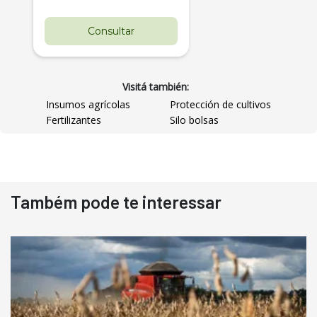
Consultar
Visitá también:
Insumos agrícolas
Protección de cultivos
Fertilizantes
Silo bolsas
Destaque
Usado
Também pode te interessar
Pá Carregadeira Cat 966
Ano 1987
Londrina
R$
145.000