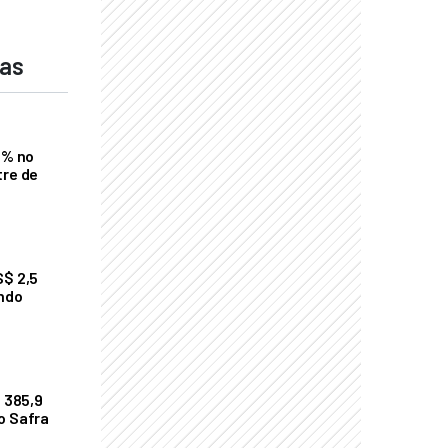
das
2% no
tre de
S$ 2,5
undo
$ 385,9
o Safra