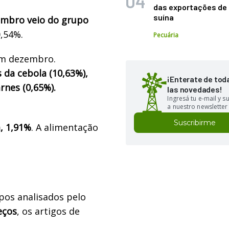
das exportações de
suína
embro veio do grupo
0,54%.
Pecuária
em dezembro.
 da cebola (10,63%),
¡Enterate de tod
rnes (0,65%).
las novedades!
Ingresá tu e-mail y 
a nuestro newsletter
Suscribirme
a, 1,91%
. A alimentação
pos analisados pelo
eços
, os artigos de