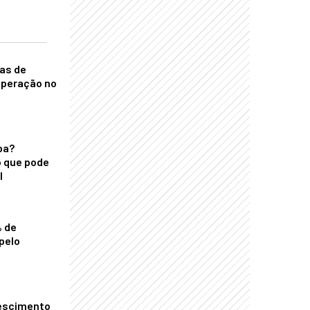
nas de
operação no
ba?
 que pode
l
% de
pelo
escimento