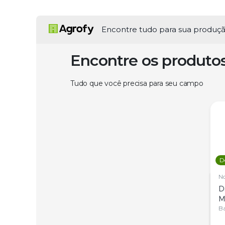
Encontre tudo para sua produç
Encontre os produto
Tudo que você precisa para seu campo
D
N
D
M
C
Ba