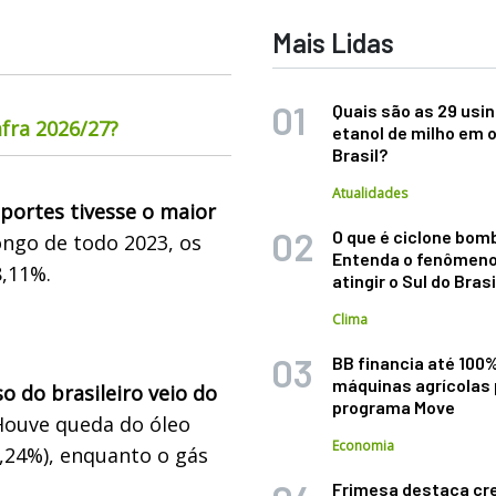
Mais Lidas
Quais são as 29 usi
fra 2026/27?
etanol de milho em 
Brasil?
Atualidades
portes tivesse o maior
O que é ciclone bom
longo de todo 2023, os
Entenda o fenômeno
8,11%.
atingir o Sul do Brasi
Clima
BB financia até 100
máquinas agrícolas 
so do brasileiro veio do
programa Move
 Houve queda do óleo
Economia
(0,24%), enquanto o gás
Frimesa destaca cr