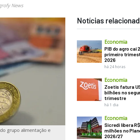
grofy News
Notícias relaciona
Economia
PIB do agro cai 
primeiro trimes
2026
há 24 horas
Economia
Zoetis fatura U
bilhões no seg
trimestre
há 1 dia
Economia
Sicredi libera R
 do grupo alimentação e
milhões no Plan
2026/27