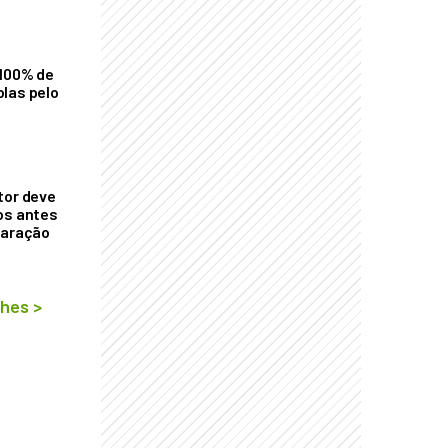
 100% de
las pelo
tor deve
os antes
laração
lhes
>