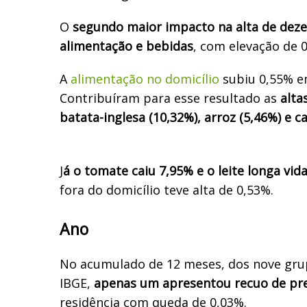
O
segundo maior impacto na alta de dez
alimentação e bebidas
, com elevação de 
A
alimentação no domicílio
subiu 0,55% 
Contribuíram para esse resultado as
altas
batata-inglesa (10,32%), arroz (5,46%) e ca
J
á o tomate caiu 7,95% e o leite longa vid
fora do domicílio teve alta de 0,53%.
Ano
No acumulado de 12 meses, dos nove gru
IBGE,
apenas um apresentou recuo de pr
residência com queda de 0,03%.