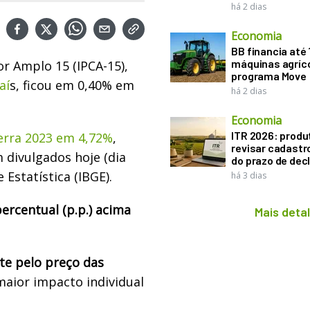
há 2 dias
Economia
BB financia até
máquinas agríco
r Amplo 15 (IPCA-15),
programa Move
aí
s, ficou em 0,40% em
há 2 dias
Economia
ITR 2026: produ
cerra 2023 em 4,72%
,
revisar cadastr
 divulgados hoje (dia
do prazo de dec
 Estatística (IBGE).
há 3 dias
ercentual (p.p.) acima
Mais deta
nte pelo preço das
 maior impacto individual