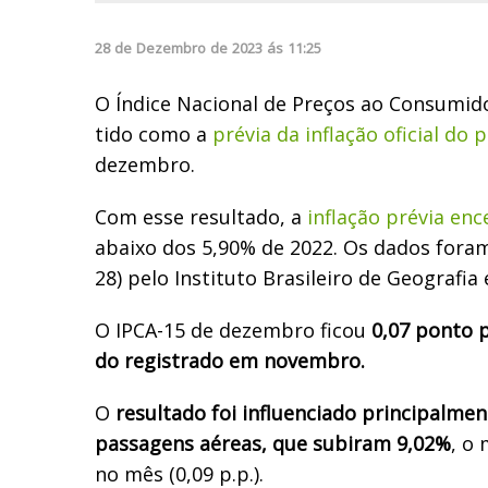
28
de
Dezembro
de
2023
ás
11:25
O Índice Nacional de Preços ao Consumido
tido como a
prévia da inflação oficial do p
dezembro.
Com esse resultado, a
inflação prévia en
abaixo dos 5,90% de 2022. Os dados foram
28) pelo Instituto Brasileiro de Geografia e
O IPCA-15 de dezembro ficou
0,07 ponto p
do registrado em novembro.
O
resultado foi influenciado principalme
passagens aéreas, que subiram 9,02%
, o
no mês (0,09 p.p.).