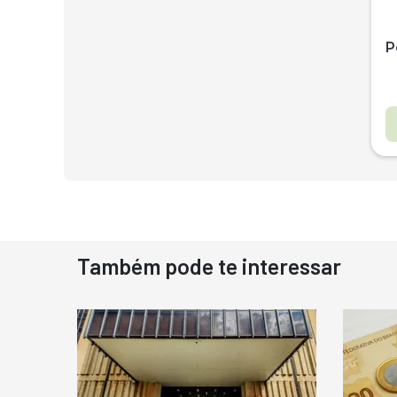
P
Também pode te interessar
D
N
D
M
C
Ba