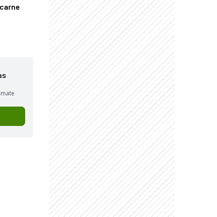
 carne
as
sumate