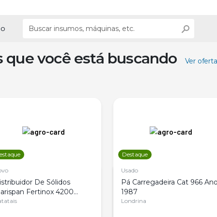
ão
s que você está buscando
Ver ofert
estaque
Destaque
ovo
Usado
istribuidor De Sólidos
Pá Carregadeira Cat 966 An
arispan Fertinox 4200
1987
itrus
tatais
Londrina