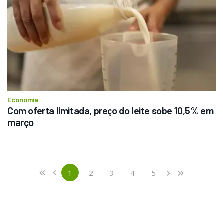
Economia
Com oferta limitada, preço do leite sobe 10,5% em 
março
Previous
First
1
2
3
4
5
«
‹
›
»
(current)
Next
Last