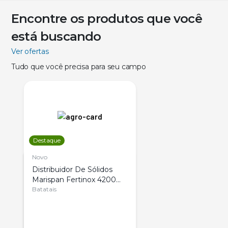
Encontre os produtos que você
está buscando
Ver ofertas
Tudo que você precisa para seu campo
Destaque
Novo
Distribuidor De Sólidos
Marispan Fertinox 4200
Citrus
Batatais