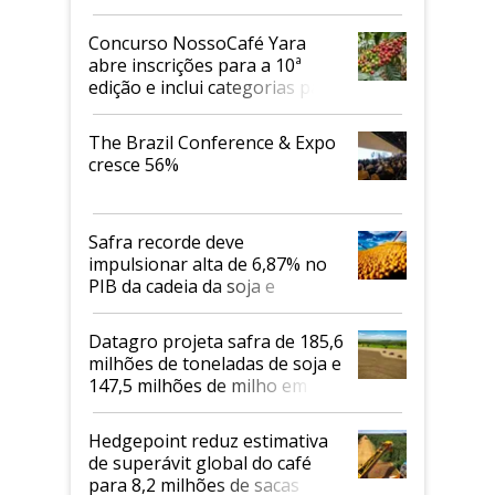
Concurso NossoCafé Yara
abre inscrições para a 10ª
edição e inclui categorias para
cafés Canephora
The Brazil Conference & Expo
cresce 56%
Safra recorde deve
impulsionar alta de 6,87% no
PIB da cadeia da soja e
biodiesel em 2026
Datagro projeta safra de 185,6
milhões de toneladas de soja e
147,5 milhões de milho em
2026/27
Hedgepoint reduz estimativa
de superávit global do café
para 8,2 milhões de sacas