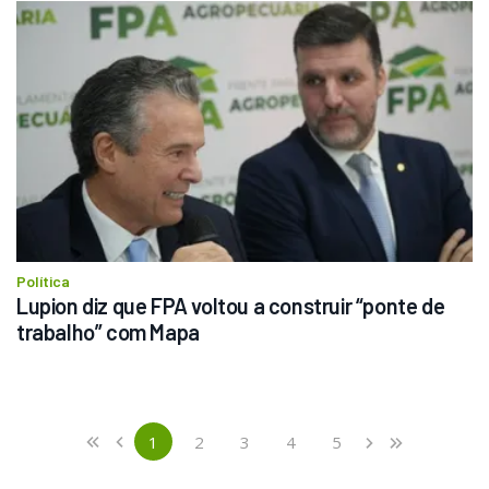
Política
Lupion diz que FPA voltou a construir “ponte de 
trabalho” com Mapa
Previous
First
1
2
3
4
5
«
‹
›
»
(current)
Next
Last