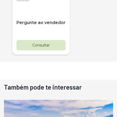
Citrus
Pergunte ao vendedor
Consultar
Também pode te interessar
Destaque
Usado
Pá Carregadeira Cat 966
Ano 1987
Londrina