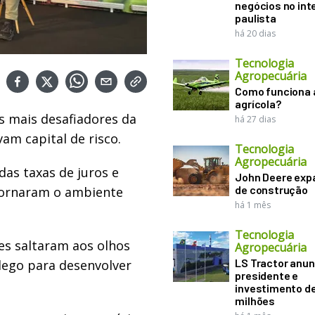
negócios no inte
paulista
há 20 dias
Tecnologia
Agropecuária
Como funciona 
agrícola?
 mais desafiadores da
há 27 dias
am capital de risco.
Tecnologia
Agropecuária
das taxas de juros e
John Deere exp
de construção
tornaram o ambiente
há 1 mês
Tecnologia
es saltaram aos olhos
Agropecuária
LS Tractor anun
lego para desenvolver
presidente e
investimento de
milhões