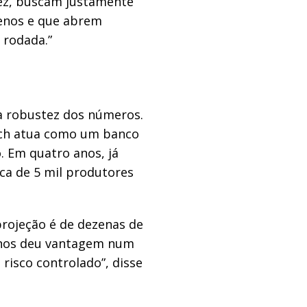
sez, buscam justamente
enos e que abrem
 rodada.”
 a robustez dos números.
ech atua como um banco
. Em quatro anos, já
ca de 5 mil produtores
projeção é de dezenas de
o nos deu vantagem num
isco controlado”, disse