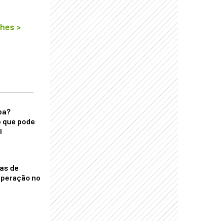
lhes
>
ba?
 que pode
l
nas de
operação no