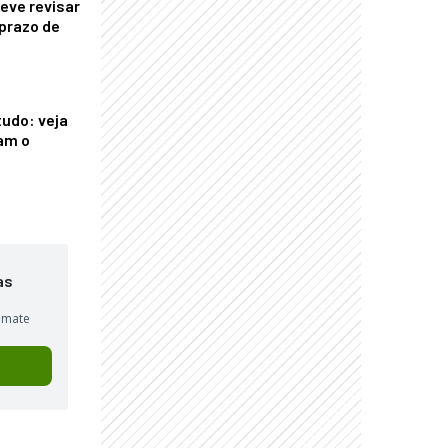
eve revisar
prazo de
tudo: veja
am o
as
sumate