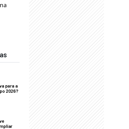
ina
das
va para a
xpo 2026?
ve
mpliar