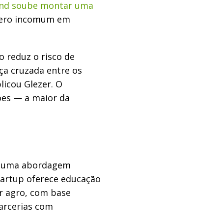
end soube montar uma
ro incomum em
 reduz o risco de
ça cruzada entre os
licou Glezer. O
ões — a maior da
xe uma abordagem
startup oferece educação
or agro, com base
arcerias com