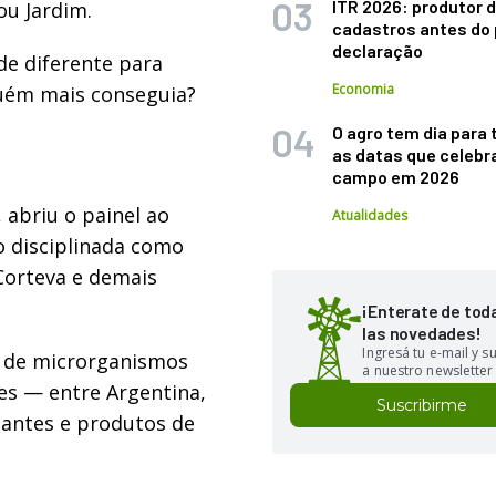
ITR 2026: produtor d
ou Jardim.
cadastros antes do 
declaração
 de diferente para
Economia
guém mais conseguia?
O agro tem dia para 
as datas que celebr
campo em 2026
 abriu o painel ao
Atualidades
ão disciplinada como
Corteva e demais
¡Enterate de tod
las novedades!
Ingresá tu e-mail y 
r de microrganismos
a nuestro newsletter
es — entre Argentina,
Suscribirme
lantes e produtos de