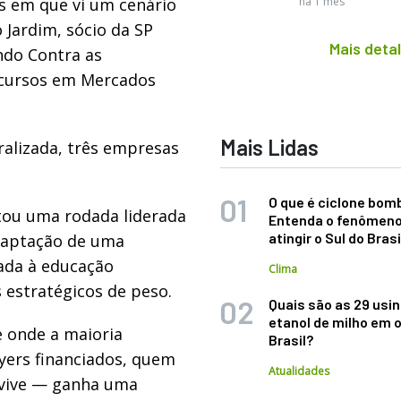
s em que vi um cenário
há 1 mês
o Jardim, sócio da SP
Mais deta
ndo Contra as
ecursos em Mercados
Mais Lidas
alizada, três empresas
O que é ciclone bom
ntou uma rodada liderada
Entenda o fenômeno
atingir o Sul do Brasi
 captação de uma
tada à educação
Clima
s estratégicos de peso.
Quais são as 29 usi
etanol de milho em 
 onde a maioria
Brasil?
yers financiados, quem
Atualidades
evive — ganha uma