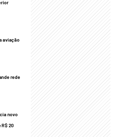
rior
a aviação
ande rede
cia novo
 R$ 20