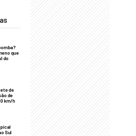
das
 bomba?
meno que
ul do
nete de
são de
00 km/h
pical
ao Sul