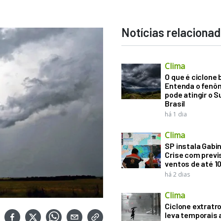
Notícias relaciona
Clima
O que é ciclone
Entenda o fenô
pode atingir o S
Brasil
há 1 dia
Clima
SP instala Gabi
Crise com previ
ventos de até 1
há 2 dias
Clima
Ciclone extratro
leva temporais 