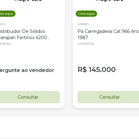
estaque
Destaque
ovo
Usado
istribuidor De Sólidos
Pá Carregadeira Cat 966 An
arispan Fertinox 4200
1987
itrus
tatais
Londrina
R$
145.000
ergunte ao vendedor
Consultar
Consultar