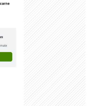
 carne
as
sumate