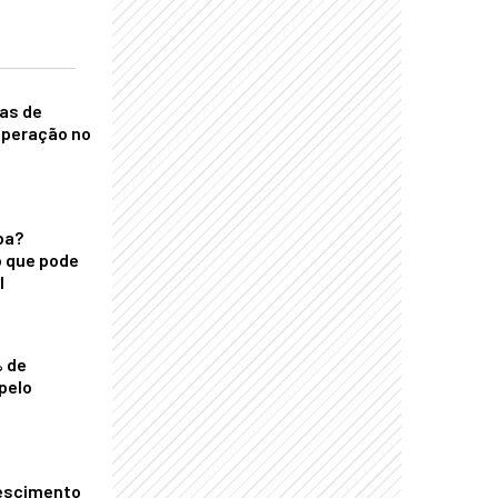
nas de
operação no
ba?
 que pode
l
% de
pelo
escimento