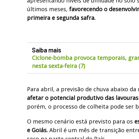
apresentando níveis de umidade no solo s
últimos meses,
favorecendo o desenvolvi
primeira e segunda safra.
Saiba mais
Ciclone-bomba provoca temporais, gran
nesta sexta-feira (7)
Para abril, a previsão de chuva abaixo da
afetar o potencial produtivo das lavouras
porém, o processo de colheita pode ser b
O mesmo cenário está previsto para os
e
e Goiás.
Abril é um mês de transição entr
seco na parte central do País.