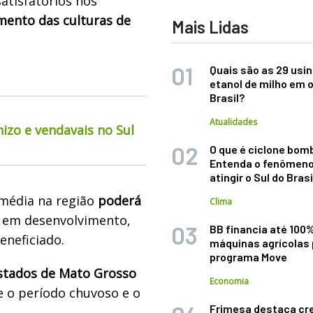
atisfatórios nos
mento das culturas de
Mais Lidas
Quais são as 29 usi
etanol de milho em 
Brasil?
Atualidades
izo e vendavais no Sul
O que é ciclone bom
Entenda o fenômeno
atingir o Sul do Brasi
 média na região
poderá
Clima
em desenvolvimento,
BB financia até 100
eneficiado.
máquinas agrícolas 
programa Move
stados de Mato Grosso
Economia
e o período chuvoso e o
Frimesa destaca cr