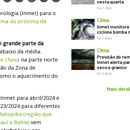
nesta quarta
há 2 dias
rologia (Inmet) para o
Clima
cima ou próxima da
Inmet monitora 
ciclone bomba n
há 3 dias
 grande parte da
Clima
 abaixo da média.
Previsão do te
 de chuva
na parte norte
Inmet alerta pa
ção da Zona de
seco e granizo
há 3 dias
m como o aquecimento do
Mais deta
Inmet para abril/2024 e
023/2024 para diferentes
Matopiba (região que
auí e Bahia)
vem