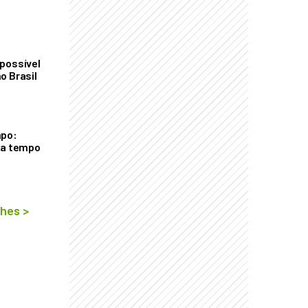
possível
o Brasil
mpo:
ra tempo
lhes
>