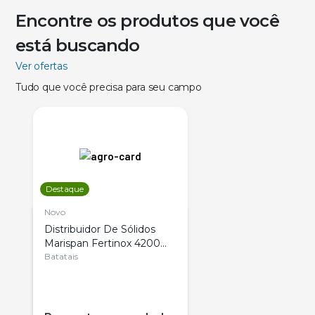
Encontre os produtos que você
está buscando
Ver ofertas
Tudo que você precisa para seu campo
Destaque
Novo
Distribuidor De Sólidos
Marispan Fertinox 4200
Citrus
Batatais