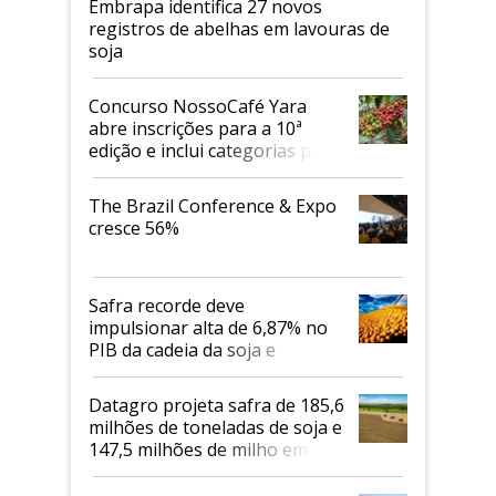
Embrapa identifica 27 novos
registros de abelhas em lavouras de
soja
Concurso NossoCafé Yara
abre inscrições para a 10ª
edição e inclui categorias para
cafés Canephora
The Brazil Conference & Expo
cresce 56%
Safra recorde deve
impulsionar alta de 6,87% no
PIB da cadeia da soja e
biodiesel em 2026
Datagro projeta safra de 185,6
milhões de toneladas de soja e
147,5 milhões de milho em
2026/27