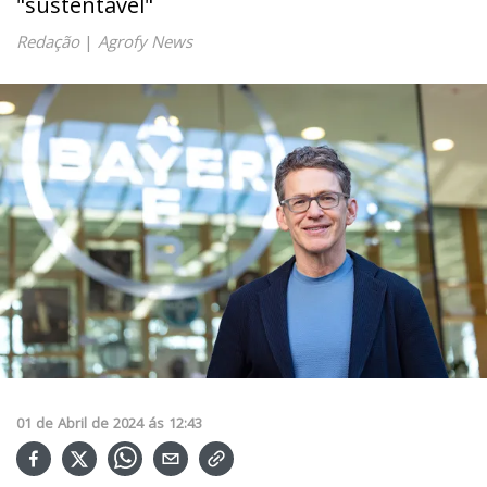
"sustentável"
Redação
|
Agrofy News
01
de
Abril
de
2024
ás
12:43