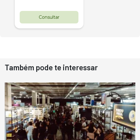
Consultar
Também pode te interessar
Destaque
Usado
Pá Carregadeira Cat 966
Ano 1987
Londrina
R$
145.000