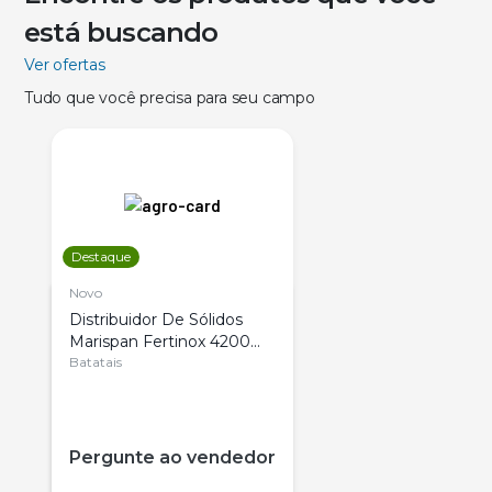
está buscando
Ver ofertas
Tudo que você precisa para seu campo
Destaque
Novo
Distribuidor De Sólidos
Marispan Fertinox 4200
Citrus
Batatais
Pergunte ao vendedor