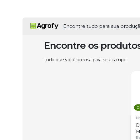
Encontre tudo para sua produç
Encontre os produto
Tudo que você precisa para seu campo
D
N
D
M
C
Ba