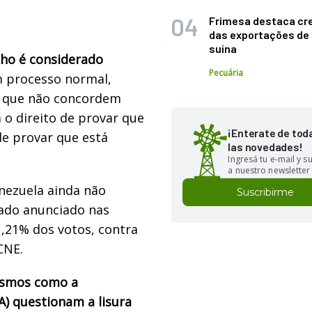
Frimesa destaca cr
das exportações de
suína
nho é considerado
Pecuária
m processo normal,
as que não concordem
 o direito de provar que
¡Enterate de tod
de provar que está
las novedades!
Ingresá tu e-mail y 
a nuestro newsletter
enezuela ainda não
Suscribirme
tado anunciado nas
1,21% dos votos, contra
CNE.
nismos como a
) questionam a lisura