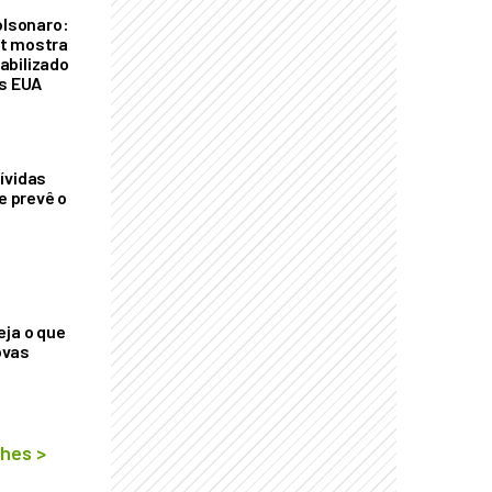
olsonaro:
t mostra
abilizado
os EUA
ívidas
ue prevê o
eja o que
ovas
lhes
>