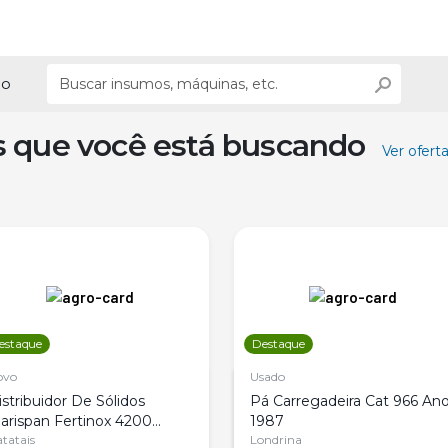
ão
s que você está buscando
Ver ofert
estaque
Destaque
ovo
Usado
istribuidor De Sólidos
Pá Carregadeira Cat 966 An
arispan Fertinox 4200
1987
itrus
tatais
Londrina