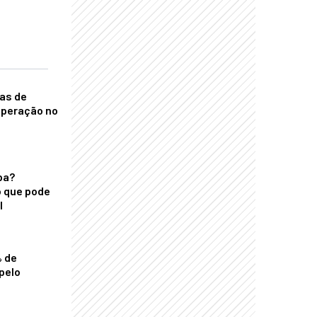
nas de
operação no
ba?
 que pode
l
% de
pelo