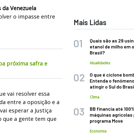
s da Venezuela
olver o impasse entre
Mais Lidas
Quais são as 29 usi
etanol de milho em 
Brasil?
pa próxima safra e
Atualidades
O que é ciclone bom
Entenda o fenômeno
atingir o Sul do Brasi
e vai resolver essa
Clima
ida entre a oposição e a
BB financia até 100
vai esperar a Justiça
máquinas agrícolas 
ão que a gente tem que
programa Move
Economia