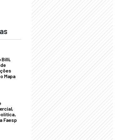
das
illi,
 de
ações
do Mapa
e
rcial,
olítica,
da Faesp