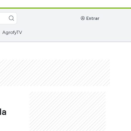
entrar
AgrofyTV
da