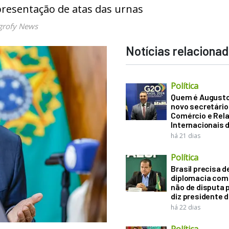
presentação de atas das urnas
grofy News
Notícias relaciona
Política
Quem é Augusto B
novo secretário
Comércio e Rel
Internacionais 
há 21 dias
Política
Brasil precisa d
diplomacia come
não de disputa p
diz presidente 
há 22 dias