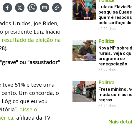
Política
Lula ou Flávio B
pesquisa Quaes
quem é respons
pelo tarifaço d
ados Unidos, Joe Biden,
há 22 dias
 o presidente Luiz Inácio
o
resultado da eleição na
Política
8).
Nova MP sobre d
rurais: veja o q
programa de
"grave" ou "assustador"
renegociação
há 22 dias
Política
e teve 51% e teve uma
Frete mínimo: v
r cento. Um concorda, o
muda com as n
regras
z. Lógico que eu vou
há 23 dias
itória”,
disse o
érica
, afiliada da TV
Mais deta