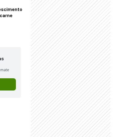
escimento
 carne
as
sumate