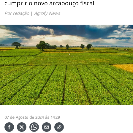
cumprir o novo arcabouço fiscal
Por redação
|
Agrofy News
07
de
Agosto
de
2024
ás
14:29