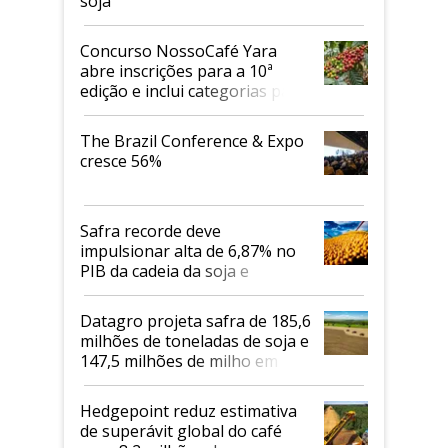
soja
Concurso NossoCafé Yara
abre inscrições para a 10ª
edição e inclui categorias para
cafés Canephora
The Brazil Conference & Expo
cresce 56%
Safra recorde deve
impulsionar alta de 6,87% no
PIB da cadeia da soja e
biodiesel em 2026
Datagro projeta safra de 185,6
milhões de toneladas de soja e
147,5 milhões de milho em
2026/27
Hedgepoint reduz estimativa
de superávit global do café