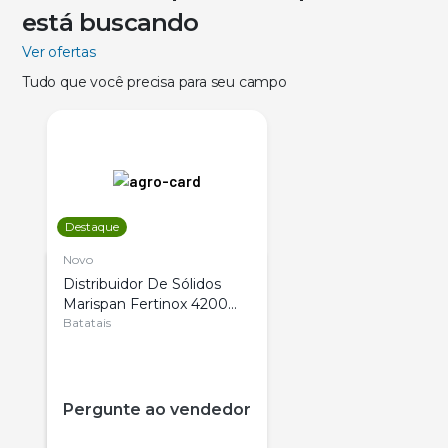
está buscando
Ver ofertas
Tudo que você precisa para seu campo
Destaque
Novo
Distribuidor De Sólidos
Marispan Fertinox 4200
Citrus
Batatais
Pergunte ao vendedor