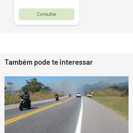
Consultar
Também pode te interessar
Destaque
Usado
Pá Carregadeira Cat 966
Ano 1987
Londrina
R$
145.000