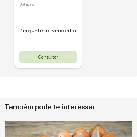
Citrus
Batatais
Pergunte ao vendedor
Consultar
Também pode te interessar
Destaque
Usado
Pá Carregadeira Cat 966
Ano 1987