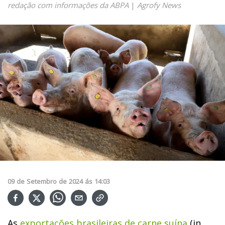
redação com informações da ABPA
|
Agrofy News
09
de
Setembro
de
2024
ás
14:03
As
exportações brasileiras de carne suína
(in