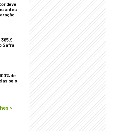
tor deve
os antes
laração
$ 385,9
o Safra
 100% de
las pelo
lhes
>