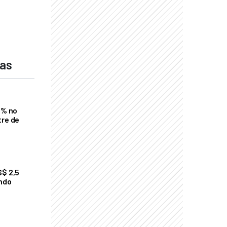
das
2% no
tre de
S$ 2,5
undo