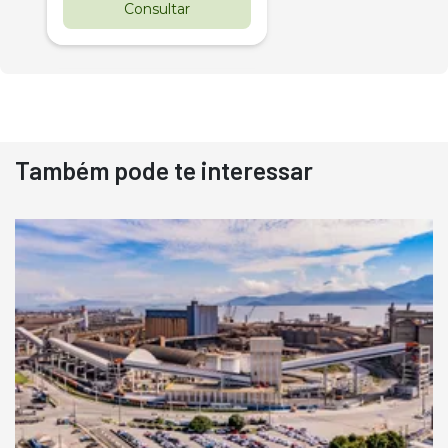
Consultar
Também pode te interessar
Destaque
Usado
Pá Carregadeira Cat 966
Ano 1987
Londrina
R$
145.000