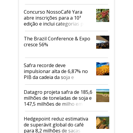
Concurso NossoCafé Yara
abre inscrições para a 10ª
edição e inclui categorias para
cafés Canephora
The Brazil Conference & Expo
cresce 56%
Safra recorde deve
impulsionar alta de 6,87% no
PIB da cadeia da soja e
biodiesel em 2026
Datagro projeta safra de 185,6
milhões de toneladas de soja e
147,5 milhões de milho em
2026/27
Hedgepoint reduz estimativa
de superávit global do café
para 8,2 milhões de sacas