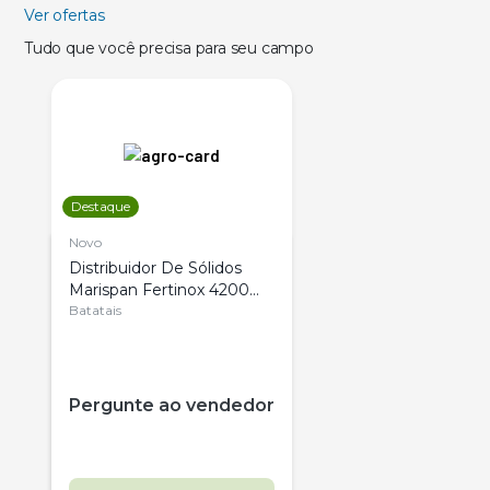
Ver ofertas
Tudo que você precisa para seu campo
Destaque
Novo
Distribuidor De Sólidos
Marispan Fertinox 4200
Citrus
Batatais
Pergunte ao vendedor