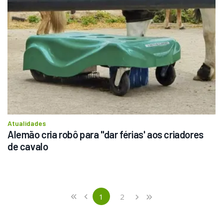
Atualidades
Alemão cria robô para "dar férias' aos criadores 
de cavalo
Previous
First
1
2
«
‹
›
»
(current)
Next
Last