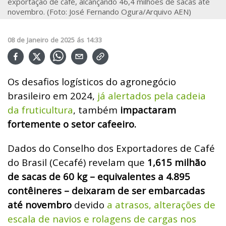
exportação de café, alcançando 46,4 milhões de sacas até
novembro. (Foto: José Fernando Ogura/Arquivo AEN)
08
de
Janeiro
de
2025
ás
14:33
Os desafios logísticos do agronegócio
brasileiro em 2024,
já alertados pela cadeia
da fruticultura
, também
impactaram
fortemente o setor cafeeiro.
Dados do Conselho dos Exportadores de Café
do Brasil (Cecafé) revelam que
1,615 milhão
de sacas de 60 kg – equivalentes a 4.895
contêineres – deixaram de ser embarcadas
até novembro
devido
a atrasos, alterações de
escala de navios e rolagens de cargas nos