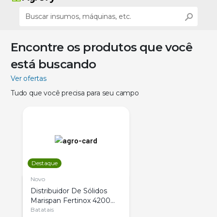
Encontre os produtos que você
está buscando
Ver ofertas
Tudo que você precisa para seu campo
Destaque
Novo
Distribuidor De Sólidos
Marispan Fertinox 4200
Citrus
Batatais