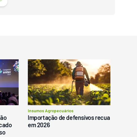
o
Insumos Agropecuários
ção
Importação de defensivos recua
rcado
em 2026
sso