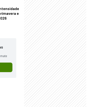
 intensidade
primavera e
 2026
as
sumate