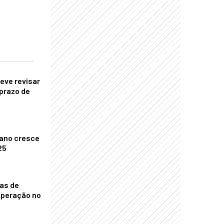
eve revisar
prazo de
ano cresce
25
nas de
operação no