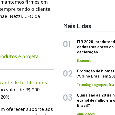
s mantemos firmes em
 sempre tendo o cliente
hael Nezzi, CFO da
Mais Lidas
ITR 2026: produtor d
cadastros antes do 
declaração
rodutos e projeta
Economia
Produção de biomet
75% no Brasil em 20
cante de fertilizantes
Tecnologia Agropecuária
no valor de R$ 200
Quais são as 29 usi
 20%.
etanol de milho em 
Brasil?
em oferecer suporte aos
Atualidades