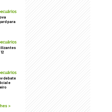
ecuários
nova
gard para
ecuários
ilizantes
 12
ecuários
v debate
cial e
eiro
lhes
>