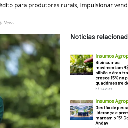
rédito para produtores rurais, impulsionar vend
fy News
Notícias relaciona
Insumos Agrop
Bioinsumos
movimentam R$
bilhão e área tr
cresce 15% no p
quadrimestre d
há 14 dias
Insumos Agrop
Gestão de pess
liderança e pre
marcam o 15º C
Andav