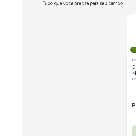
Tudo que você precisa para seu campo
D
N
D
M
C
Ba
P