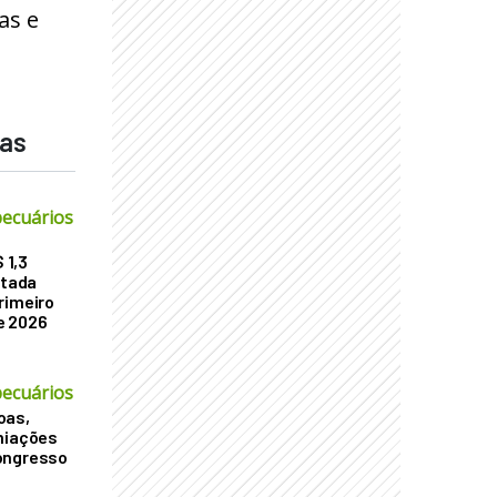
as e
das
ecuários
 1,3
atada
rimeiro
e 2026
ecuários
oas,
miações
ongresso