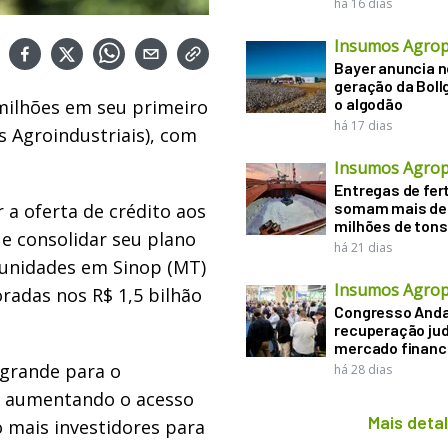
há 16 dias
Insumos Agrop
Bayer anuncia 
geração da Boll
o algodão
milhões em seu primeiro
há 17 dias
 Agroindustriais), com
Insumos Agrop
Entregas de fert
somam mais de
 a oferta de crédito aos
milhões de tons
 e consolidar seu plano
há 21 dias
 unidades em Sinop (MT)
Insumos Agrop
oradas nos R$ 1,5 bilhão
Congresso Anda
recuperação judi
mercado financ
grande para o
há 28 dias
, aumentando o acesso
Mais deta
o mais investidores para