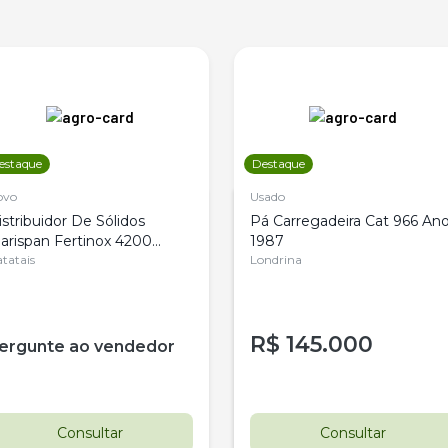
estaque
Destaque
ovo
Usado
istribuidor De Sólidos
Pá Carregadeira Cat 966 An
arispan Fertinox 4200
1987
itrus
tatais
Londrina
R$
145.000
ergunte ao vendedor
Consultar
Consultar