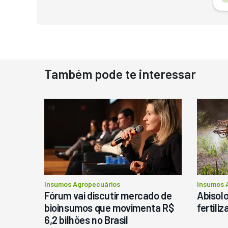
Também pode te interessar
D
N
D
M
C
Ba
P
Insumos Agropecuários
Insumos 
Fórum vai discutir mercado de
Abisolo
bioinsumos que movimenta R$
fertili
6,2 bilhões no Brasil