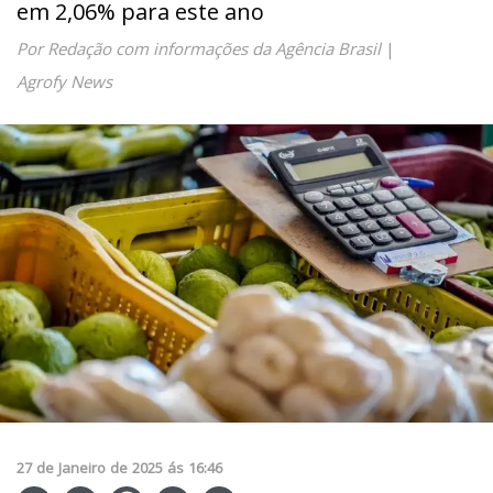
em 2,06% para este ano
Por Redação com informações da Agência Brasil
|
Agrofy News
27
de
Janeiro
de
2025
ás
16:46