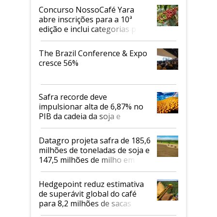
Concurso NossoCafé Yara
abre inscrições para a 10ª
edição e inclui categorias para
cafés Canephora
The Brazil Conference & Expo
cresce 56%
Safra recorde deve
impulsionar alta de 6,87% no
PIB da cadeia da soja e
biodiesel em 2026
Datagro projeta safra de 185,6
milhões de toneladas de soja e
147,5 milhões de milho em
2026/27
Hedgepoint reduz estimativa
de superávit global do café
para 8,2 milhões de sacas