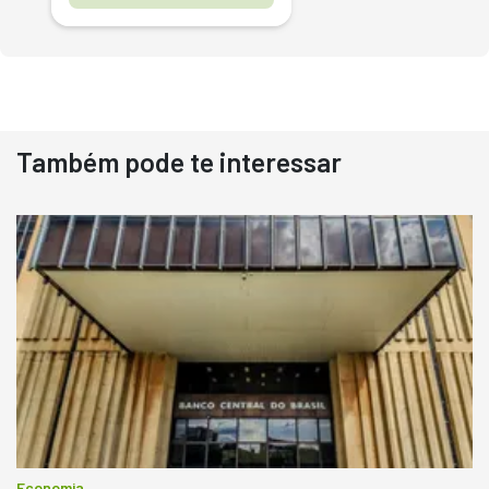
Também pode te interessar
Destaque
Usado
Pá Carregadeira Cat 966
Ano 1987
Londrina
R$
145.000
Consultar
Economia