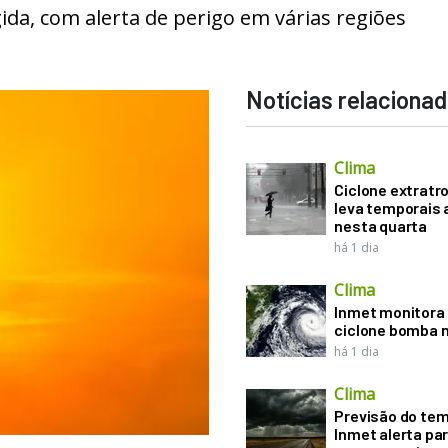
da, com alerta de perigo em várias regiões
Notícias relaciona
Clima
Ciclone extratro
leva temporais 
nesta quarta
há 1 dia
Clima
Inmet monitora 
ciclone bomba n
há 1 dia
Clima
Previsão do te
Inmet alerta pa