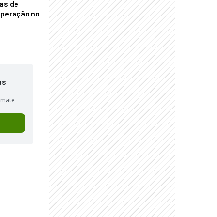
nas de
operação no
as
sumate