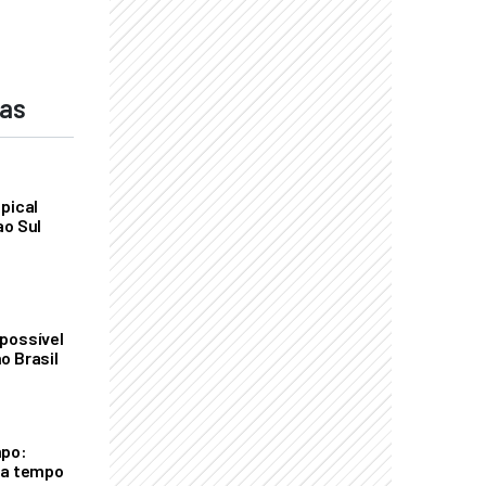
das
pical
ao Sul
possível
o Brasil
mpo:
ra tempo