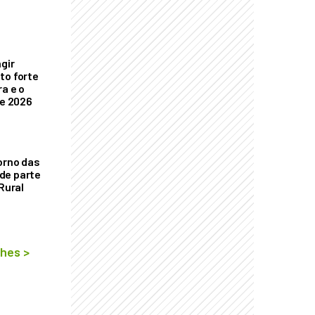
ngir
to forte
a e o
de 2026
orno das
de parte
 Rural
lhes
>