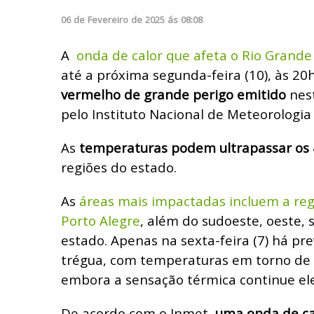
06
de
Fevereiro
de
2025
ás
08:08
A
onda de calor que afeta o Rio Grande
até a próxima segunda-feira (10), às 20
vermelho de grande perigo emitido
nest
pelo Instituto Nacional de Meteorologia 
As
temperaturas podem ultrapassar os 
regiões do estado.
As
áreas mais impactadas incluem a re
Porto Alegre
, além do sudoeste, oeste,
estado. Apenas na sexta-feira (7) há pr
trégua, com temperaturas em torno de 2
embora a sensação térmica continue el
De acordo com o Inmet,
uma onda de ca