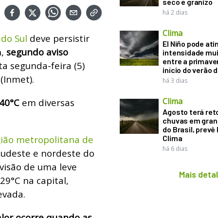
seco e granizo
há 2 dias
Clima
 do Sul
deve persistir
El Niño pode ati
h,
segundo aviso
intensidade mui
entre a primaver
a segunda-feira (5)
início do verão 
(Inmet).
há 3 dias
Clima
40°C
em diversas
Agosto terá ret
chuvas em gran
do Brasil, prevê
gião metropolitana de
Clima
há 6 dias
 sudeste e nordeste do
evisão de uma leve
Mais deta
9°C na capital,
evada.
lor ocorre quando as