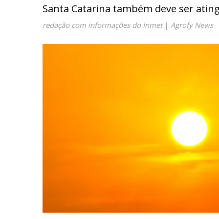
Santa Catarina também deve ser atingi
redação com informações do Inmet
|
Agrofy News