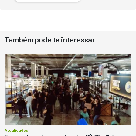
Também pode te interessar
Destaque
Usado
Pá Carregadeira Cat 966
Ano 1987
Londrina
R$
145.000
Consultar
Atualidades