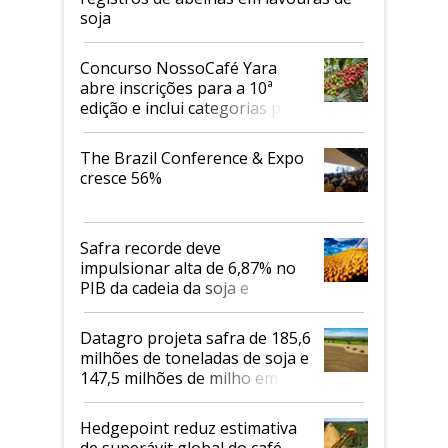
soja
Concurso NossoCafé Yara
abre inscrições para a 10ª
edição e inclui categorias para
cafés Canephora
The Brazil Conference & Expo
cresce 56%
Safra recorde deve
impulsionar alta de 6,87% no
PIB da cadeia da soja e
biodiesel em 2026
Datagro projeta safra de 185,6
milhões de toneladas de soja e
147,5 milhões de milho em
2026/27
Hedgepoint reduz estimativa
de superávit global do café