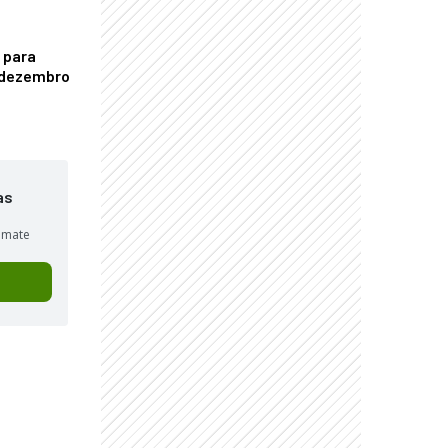
 para
é dezembro
as
sumate