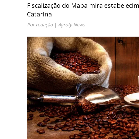
Fiscalização do Mapa mira estabeleci
Catarina
Por redação
|
Agrofy News