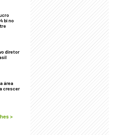
ucro
4 bi no
tre
o diretor
asil
ça área
ta crescer
lhes
>