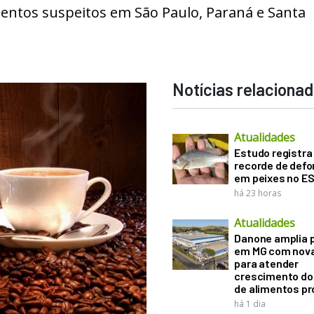
mentos suspeitos em São Paulo, Paraná e Santa
Notícias relaciona
Atualidades
Estudo registra
recorde de def
em peixes no E
há 23 horas
Atualidades
Danone amplia 
em MG com nova
para atender
crescimento d
de alimentos pr
há 1 dia