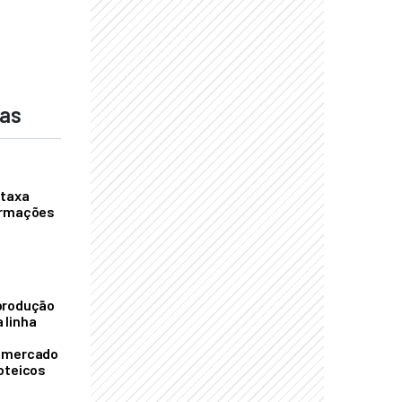
das
 taxa
ormações
S
produção
 linha
o mercado
oteicos