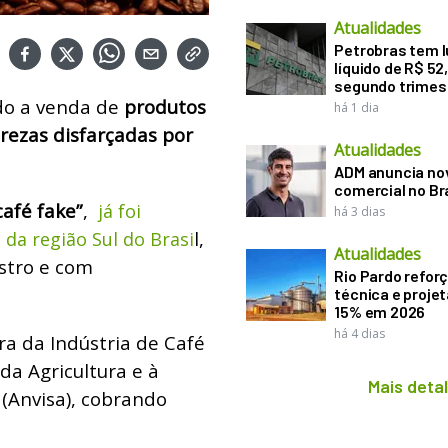
Atualidades
Petrobras tem l
líquido de R$ 52,
segundo trimes
do a venda de
produtos
há 1 dia
ezas disfarçadas por
Atualidades
ADM anuncia nov
comercial no Br
afé fake”
,
já foi
há 3 dias
l,
 da região Sul do Brasi
Atualidades
stro e com
Rio Pardo refor
técnica e proje
15% em 2026
há 4 dias
ra da Indústria de Café
 da Agricultura e à
Mais deta
 (Anvisa), cobrando