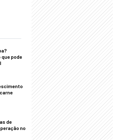
ba?
 que pode
l
escimento
 carne
nas de
operação no