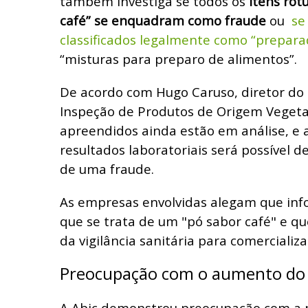
também investiga se todos os
itens rot
café” se enquadram como fraude
ou
se
classificados legalmente como “prepara
“misturas para preparo de alimentos”.
De acordo com Hugo Caruso, diretor d
Inspeção de Produtos de Origem Vegetal
apreendidos ainda estão em análise, e 
resultados laboratoriais será possível d
de uma fraude.
As empresas envolvidas alegam que i
que se trata de um "pó sabor café" e q
da vigilância sanitária para comercializa
Preocupação com o aumento do ‘
A Abic demonstrou preocupação com a p