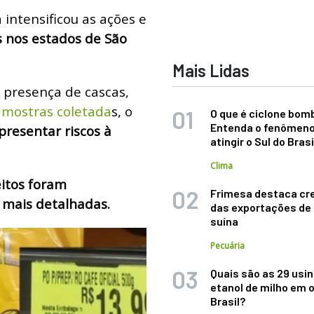
intensificou as ações e
s nos estados de São
Mais Lidas
a presença de cascas,
amostras coletada
s, o
O que é ciclone bom
Entenda o fenômeno
presentar riscos à
atingir o Sul do Brasi
Clima
eitos foram
Frimesa destaca cr
 mais detalhadas.
das exportações de
suína
Pecuária
Quais são as 29 usi
etanol de milho em 
Brasil?