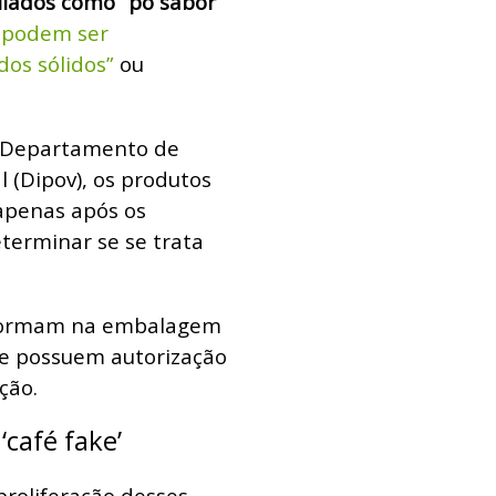
ulados como “pó sabor
 podem ser
dos sólidos”
ou
o Departamento de
 (Dipov), os produtos
apenas após os
eterminar se se trata
nformam na embalagem
ue possuem autorização
ção.
café fake’
roliferação desses