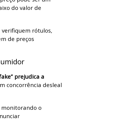
aixo do valor de
verifiquem rótulos,
em de preços
nsumidor
 fake” prejudica a
om concorrência desleal
m monitorando o
nunciar