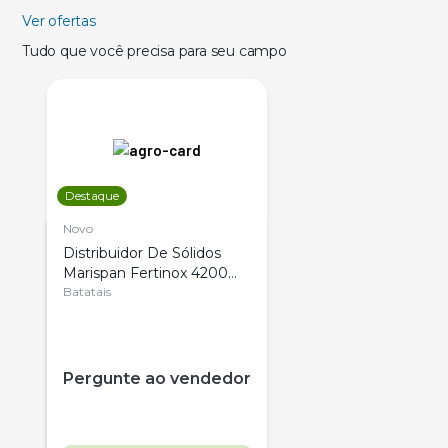
Ver ofertas
Tudo que você precisa para seu campo
Destaque
Novo
Distribuidor De Sólidos
Marispan Fertinox 4200
Citrus
Batatais
Pergunte ao vendedor