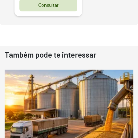
Consultar
Também pode te interessar
Destaque
Usado
Pá Carregadeira Cat 966
Ano 1987
Londrina
R$
145.000