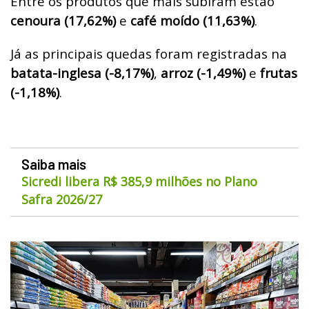
Entre os produtos que mais subiram estão
cenoura (17,62%)
e
café moído (11,63%)
.
Já as principais quedas foram registradas na
batata-inglesa (-8,17%)
,
arroz (-1,49%)
e
frutas
(-1,18%)
.
Saiba mais
Sicredi libera R$ 385,9 milhões no Plano
Safra 2026/27