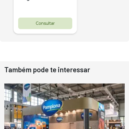
Consultar
Também pode te interessar
Destaque
Usado
Pá Carregadeira Cat 966
Ano 1987
Londrina
R$
145.000