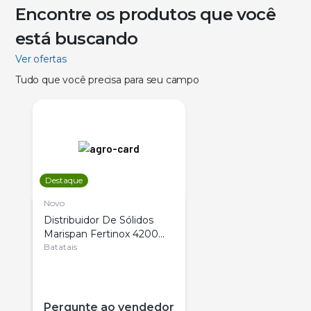
Encontre os produtos que você
está buscando
Ver ofertas
Tudo que você precisa para seu campo
Destaque
Novo
Distribuidor De Sólidos
Marispan Fertinox 4200
Citrus
Batatais
Pergunte ao vendedor