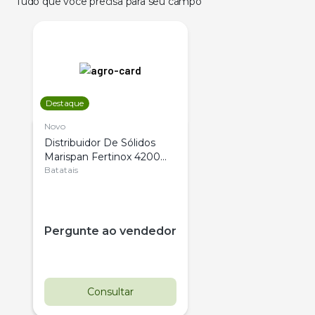
Tudo que você precisa para seu campo
Destaque
Novo
Distribuidor De Sólidos
Marispan Fertinox 4200
Citrus
Batatais
Pergunte ao vendedor
Consultar