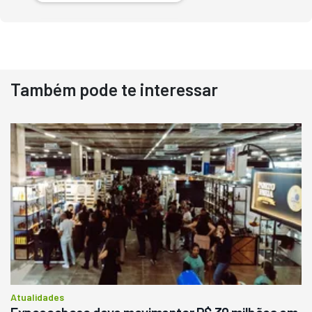
Também pode te interessar
Destaque
Usado
Pá Carregadeira Cat 966
Ano 1987
Londrina
R$
145.000
Consultar
Atualidades