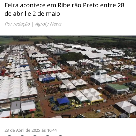
Feira acontece em Ribeirão Preto entre 28
de abril e 2 de maio
Por redação
|
Agrofy News
23
de
Abril
de
2025
ás
16:44