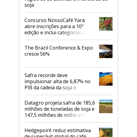
soja
Concurso NossoCafé Yara
abre inscrições para a 10ª
edição e inclui categorias para
cafés Canephora
The Brazil Conference & Expo
cresce 56%
Safra recorde deve
impulsionar alta de 6,87% no
PIB da cadeia da soja e
biodiesel em 2026
Datagro projeta safra de 185,6
milhões de toneladas de soja e
147,5 milhões de milho em
2026/27
Hedgepoint reduz estimativa
de superávit global do café