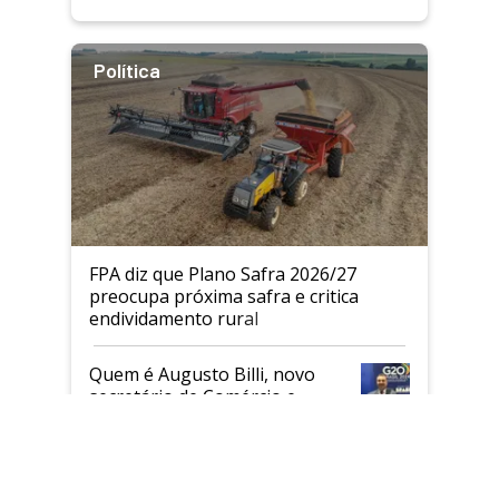
Política
FPA diz que Plano Safra 2026/27
preocupa próxima safra e critica
endividamento rural
Quem é Augusto Billi, novo
×
secretário de Comércio e
Clos
Relações Internacionais do
Mapa
Brasil precisa de diplomacia
comercial, não de disputa