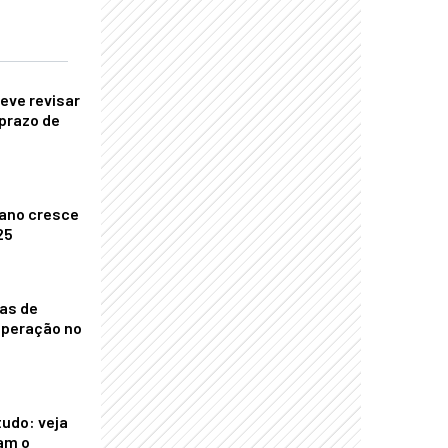
eve revisar
prazo de
ano cresce
25
nas de
operação no
tudo: veja
am o