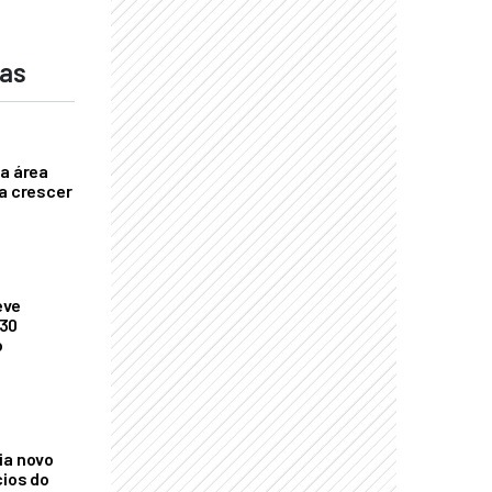
das
ça área
ta crescer
eve
 30
o
ia novo
cios do