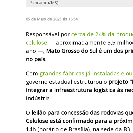
Schramm/MS)
05
de
Maio
de
2025
ás
16:54
Responsável por
cerca de 24% da produ
celulose
— aproximadamente 5,5 milhõe
ano —,
Mato Grosso do Sul é um dos prin
no país
.
Com
grandes fábricas já instaladas e 
governo estadual estruturou o
projeto "
integrar a infraestrutura logística
às ne
indústri
a.
O
leilão para concessão das rodovias 
Celulose está confirmado para a próxim
14h (horário de Brasília), na sede da B3