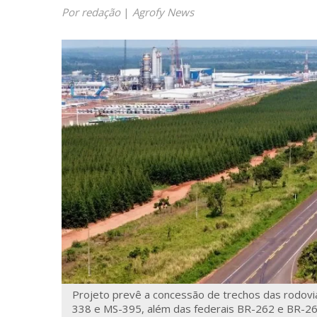
Por redação
|
Agrofy News
Projeto prevê a concessão de trechos das rodov
338 e MS-395, além das federais BR-262 e BR-267