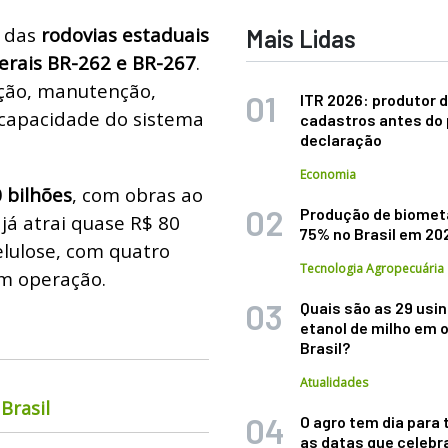
s das
rodovias estaduais
Mais Lidas
erais BR-262 e BR-267
.
ação, manutenção,
ITR 2026: produtor d
 capacidade do sistema
cadastros antes do 
declaração
Economia
 bilhões
, com obras ao
Produção de biomet
já atrai quase R$ 80
75% no Brasil em 20
elulose, com quatro
Tecnologia Agropecuária
em operação.
Quais são as 29 usi
etanol de milho em 
Brasil?
Atualidades
Brasil
O agro tem dia para 
as datas que celebr