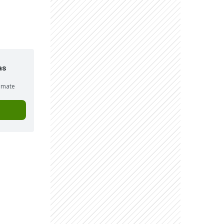
as
sumate