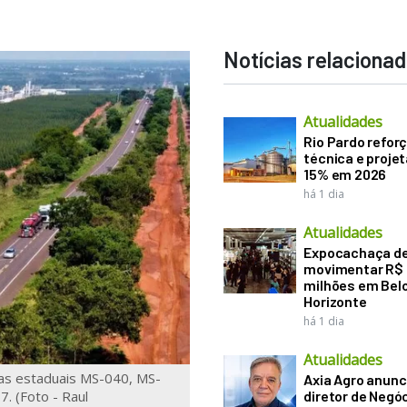
Notícias relaciona
Atualidades
Rio Pardo refor
técnica e proje
15% em 2026
há 1 dia
Atualidades
Expocachaça d
movimentar R$
milhões em Bel
Horizonte
há 1 dia
Atualidades
ias estaduais MS-040, MS-
Axia Agro anunc
. (Foto - Raul
diretor de Negó