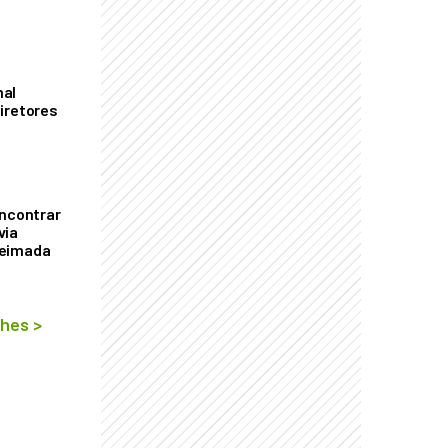
mal
iretores
encontrar
via
ueimada
lhes
>