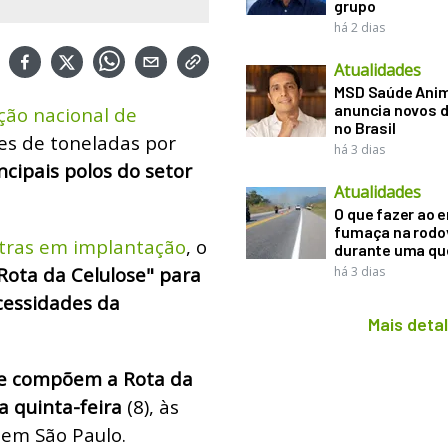
grupo
há 2 dias
Atualidades
MSD Saúde Ani
anuncia novos d
ção nacional de
no Brasil
s de toneladas por
há 3 dias
cipais polos do setor
Atualidades
O que fazer ao 
fumaça na rodo
outras em implantação
, o
durante uma q
Rota da Celulose" para
há 3 dias
cessidades da
Mais deta
que compõem a Rota da
a quinta-feira
(8), às
, em São Paulo.