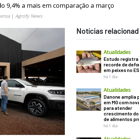
o 9,4% a mais em comparação a março
rensa
|
Agrofy News
Notícias relaciona
Atualidades
Estudo registra
recorde de def
em peixes no E
há 1 dia
Atualidades
Danone amplia 
em MG com nova
para atender
crescimento d
de alimentos pr
há 1 dia