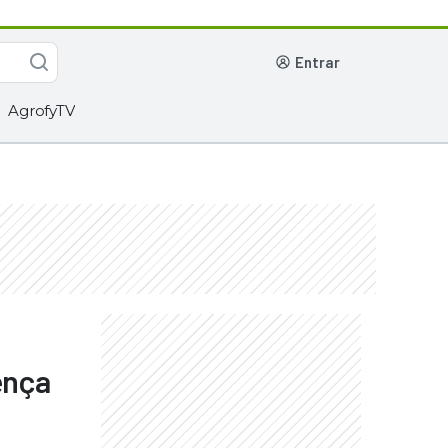
entrar
AgrofyTV
ença