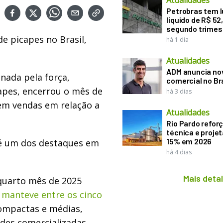
Atualidades
Petrobras tem l
líquido de R$ 52,
segundo trimes
e picapes no Brasil,
há 1 dia
Atualidades
ADM anuncia nov
nada pela força,
comercial no Br
capes, encerrou o mês de
há 3 dias
em vendas em relação a
Atualidades
Rio Pardo refor
técnica e proje
15% em 2026
, é um dos destaques em
há 4 dias
Mais deta
quarto mês de 2025
 manteve entre os cinco
ompactas e médias,
des comercializadas