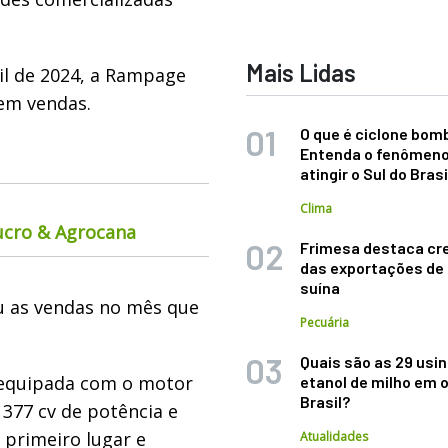
Mais Lidas
il de 2024, a Rampage
em vendas.
O que é ciclone bom
Entenda o fenômeno
atingir o Sul do Brasi
Clima
ucro & Agrocana
Frimesa destaca cr
das exportações de
suína
u as vendas no mês que
Pecuária
Quais são as 29 usi
 equipada com o motor
etanol de milho em 
Brasil?
377 cv de potência e
 primeiro lugar e
Atualidades