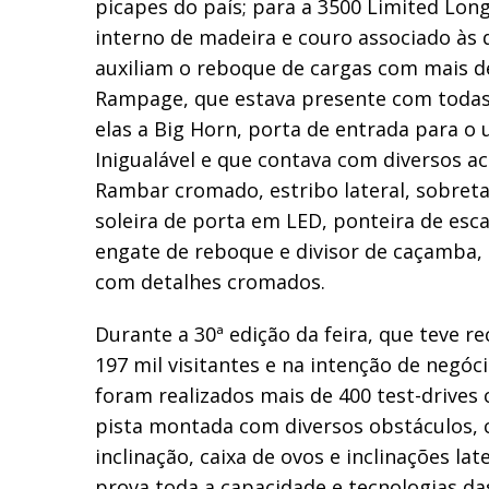
picapes do país; para a 3500 Limited Lo
interno de madeira e couro associado às 
auxiliam o reboque de cargas com mais de
Rampage, que estava presente com todas 
elas a Big Horn, porta de entrada para o
Inigualável e que contava com diversos 
Rambar cromado, estribo lateral, sobret
soleira de porta em LED, ponteira de es
engate de reboque e divisor de caçamba, a
com detalhes cromados.
Durante a 30ª edição da feira, que teve r
197 mil visitantes e na intenção de negóci
foram realizados mais de 400 test-drive
pista montada com diversos obstáculos,
inclinação, caixa de ovos e inclinações la
prova toda a capacidade e tecnologias da