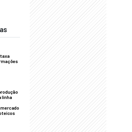
das
 taxa
ormações
S
produção
 linha
o mercado
oteicos