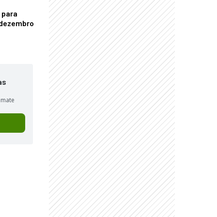
 para
é dezembro
as
sumate