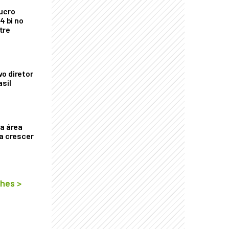
ucro
4 bi no
tre
o diretor
asil
ça área
ta crescer
lhes
>