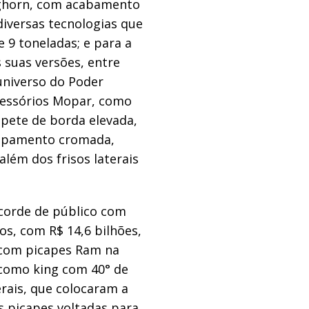
nghorn, com acabamento
diversas tecnologias que
 9 toneladas; e para a
suas versões, entre
 universo do Poder
acessórios Mopar, como
apete de borda elevada,
capamento cromada,
lém dos frisos laterais
ecorde de público com
os, com R$ 14,6 bilhões,
s com picapes Ram na
 como king com 40° de
terais, que colocaram a
s picapes voltadas para