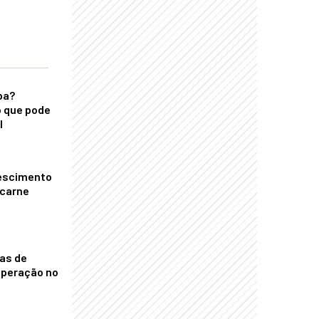
ba?
 que pode
l
escimento
 carne
nas de
operação no