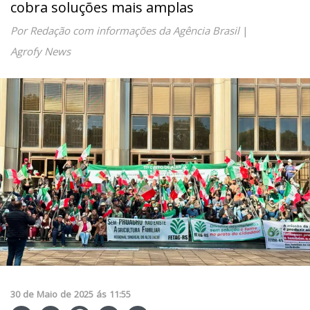
cobra soluções mais amplas
Por Redação com informações da Agência Brasil
|
Agrofy News
30
de
Maio
de
2025
ás
11:55