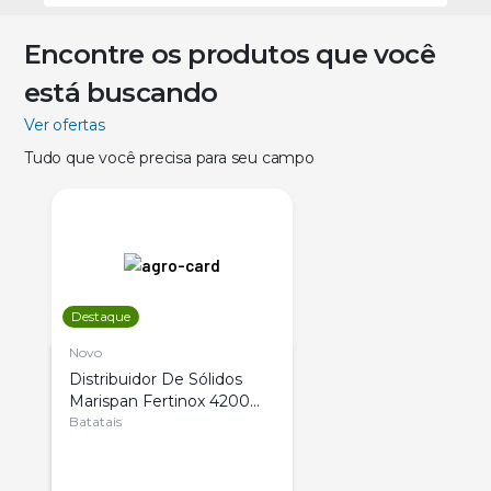
Encontre os produtos que você
está buscando
Ver ofertas
Tudo que você precisa para seu campo
Destaque
Novo
Distribuidor De Sólidos
Marispan Fertinox 4200
Citrus
Batatais