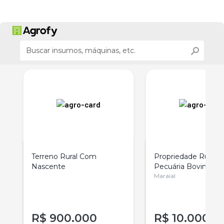
Terreno Rural Com
Propriedade Rural 
Nascente
Pecuária Bovina E
Pernambuco
Maraial
R$
900.000
R$
10.000.0
r